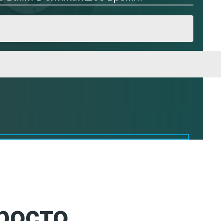
росто