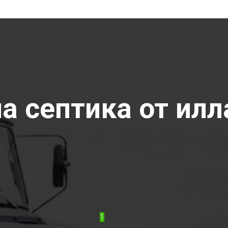
 септика от илла
1