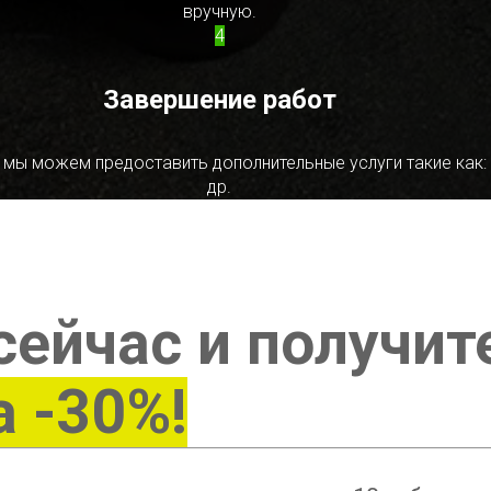
вручную.
4
Завершение работ
 мы можем предоставить дополнительные услуги такие как:
др.
сейчас и получит
а -30%!