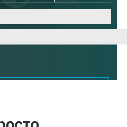
росто