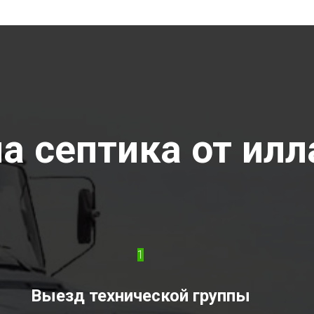
 септика от илла
1
Выезд технической группы