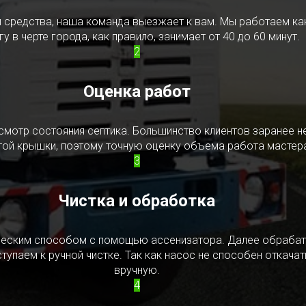
редства, наша команда выезжает к вам. Мы работаем как в
у в черте города, как правило, занимает от 40 до 60 минут.
2
Оценка работ
смотр состояния септика. Большинство клиентов заранее н
ытой крышки, поэтому точную оценку объема работа мастера
3
Чистка и обработка
ическим способом с помощью ассенизатора. Далее обрабат
упаем к ручной чистке. Так как насос не способен откачать
вручную.
4