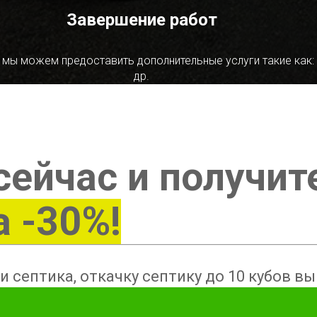
Завершение работ
 мы можем предоставить дополнительные услуги такие как:
др.
сейчас и получит
а -30%!
и септика, откачку септику до 10 кубов в