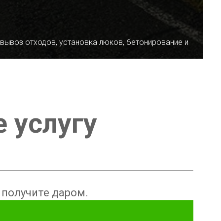
 вывоз отходов, установка люков, бетонирование и
е услугу
ы получите даром.