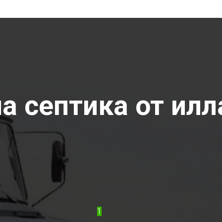
 септика от илла
1