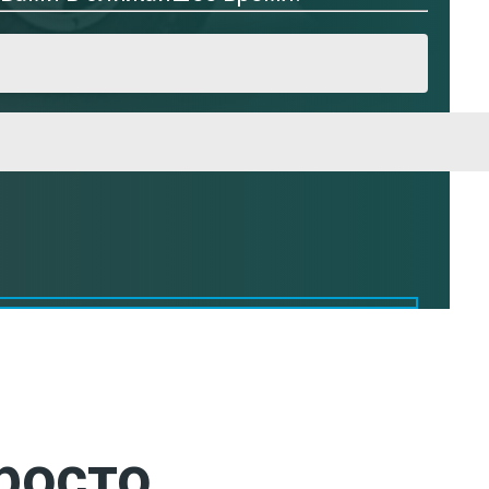
росто