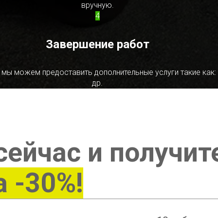
вручную.
4
Завершение работ
 мы можем предоставить дополнительные услуги такие как:
др.
сейчас и получит
а -30%!