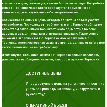
том числе и дождевая вода, а также бытовые отходы. Выгребная
яма в г. Терновка чаще всего оборудуется герметично со
стенками и дном, тщательно забетонированными.
Количество сливных жидких отходов влияют на объем участка
сливной ямы. Поскольку выгребные ямы в г. Терновка обладает
свойством заполняться, возникает необходимость в вызове
ассенизатора, для откачки и очистки канализации. Такую услугу
выкачки выгребных ям в г. Терновка можно заказать в г.
Терновка. Ассенизаторская машина в аренду, должна откачать все
стоки, заполняющие выгребную яму.
В том случае, если сливная яма в г. Терновка сильно заилилась,
для очистки необходимо наличие, илиссос и мулосос Терновка .
ДОСТУПНЫЕ ЦЕНЫ
У нас доступные цены на услуги чистки септика,
учитывая расходы на технику, инструменты и
ручной труд.
ОПЕРАТИВНЫЙ ВЫЕЗД