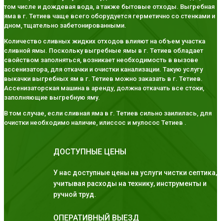
том числе и дождевая вода, а также бытовые отходы. Выгребная
яма в г. Тетиев чаще всего оборудуется герметично со стенками и
дном, тщательно забетонированными.
Количество сливных жидких отходов влияют на объем участка
сливной ямы. Поскольку выгребные ямы в г. Тетиев обладает
свойством заполняться, возникает необходимость в вызове
ассенизатора, для откачки и очистки канализации. Такую услугу
выкачки выгребных ям в г. Тетиев можно заказать в г. Тетиев.
Ассенизаторская машина в аренду, должна откачать все стоки,
заполняющие выгребную яму.
В том случае, если сливная яма в г. Тетиев сильно заилилась, для
очистки необходимо наличие, илиссос и мулосос Тетиев .
ДОСТУПНЫЕ ЦЕНЫ
У нас доступные цены на услуги чистки септика,
учитывая расходы на технику, инструменты и
ручной труд.
ОПЕРАТИВНЫЙ ВЫЕЗД