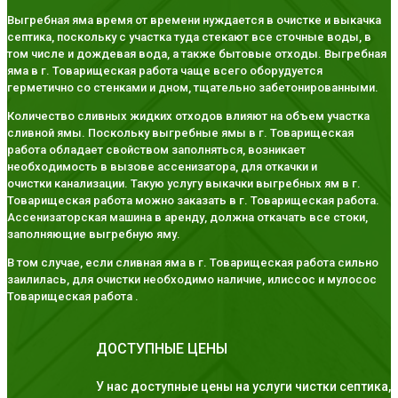
Выгребная яма время от времени нуждается в очистке и выкачка
септика, поскольку с участка туда стекают все сточные воды, в
том числе и дождевая вода, а также бытовые отходы. Выгребная
яма в г. Товарищеская работа чаще всего оборудуется
герметично со стенками и дном, тщательно забетонированными.
Количество сливных жидких отходов влияют на объем участка
сливной ямы. Поскольку выгребные ямы в г. Товарищеская
работа обладает свойством заполняться, возникает
необходимость в вызове ассенизатора, для откачки и
очистки канализации. Такую услугу выкачки выгребных ям в г.
Товарищеская работа можно заказать в г. Товарищеская работа.
Ассенизаторская машина в аренду, должна откачать все стоки,
заполняющие выгребную яму.
В том случае, если сливная яма в г. Товарищеская работа сильно
заилилась, для очистки необходимо наличие, илиссос и мулосос
Товарищеская работа .
ДОСТУПНЫЕ ЦЕНЫ
У нас доступные цены на услуги чистки септика,