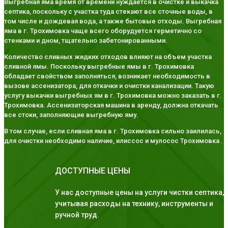
Выгребная яма время от времени нуждается в очистке и выкачка
септика, поскольку с участка туда стекают все сточные воды, в
том числе и дождевая вода, а также бытовые отходы. Выгребная
яма в г. Трохимовка чаще всего оборудуется герметично со
стенками и дном, тщательно забетонированными.
Количество сливных жидких отходов влияют на объем участка
сливной ямы. Поскольку выгребные ямы в г. Трохимовка
обладает свойством заполняться, возникает необходимость в
вызове ассенизатора, для откачки и очистки канализации. Такую
услугу выкачки выгребных ям в г. Трохимовка можно заказать в г.
Трохимовка. Ассенизаторская машина в аренду, должна откачать
все стоки, заполняющие выгребную яму.
В том случае, если сливная яма в г. Трохимовка сильно заилилась,
для очистки необходимо наличие, илиссос и мулосос Трохимовка .
ДОСТУПНЫЕ ЦЕНЫ
У нас доступные цены на услуги чистки септика,
учитывая расходы на технику, инструменты и
ручной труд.