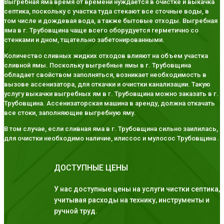
Выгребная яма время от времени нуждается в очистке и выкачка
септика, поскольку с участка туда стекают все сточные воды, в
том числе и дождевая вода, а также бытовые отходы. Выгребная
яма в г. Трубовщина чаще всего оборудуется герметично со
стенками и дном, тщательно забетонированными.
Количество сливных жидких отходов влияют на объем участка
сливной ямы. Поскольку выгребные ямы в г. Трубовщина
обладает свойством заполняться, возникает необходимость в
вызове ассенизатора, для откачки и очистки канализации. Такую
услугу выкачки выгребных ям в г. Трубовщина можно заказать в г.
Трубовщина. Ассенизаторская машина в аренду, должна откачать
все стоки, заполняющие выгребную яму.
В том случае, если сливная яма в г. Трубовщина сильно заилилась,
для очистки необходимо наличие, илиссос и мулосос Трубовщина .
ДОСТУПНЫЕ ЦЕНЫ
У нас доступные цены на услуги чистки септика,
учитывая расходы на технику, инструменты и
ручной труд.