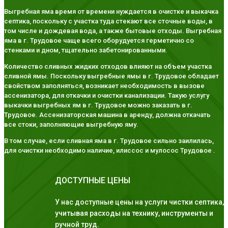
Выгребная яма время от времени нуждается в очистке и выкачка
септика, поскольку с участка туда стекают все сточные воды, в
том числе и дождевая вода, а также бытовые отходы. Выгребная
яма в г. Трудовое чаще всего оборудуется герметично со
стенками и дном, тщательно забетонированными.
Количество сливных жидких отходов влияют на объем участка
сливной ямы. Поскольку выгребные ямы в г. Трудовое обладает
свойством заполняться, возникает необходимость в вызове
ассенизатора, для откачки и очистки канализации. Такую услугу
выкачки выгребных ям в г. Трудовое можно заказать в г.
Трудовое. Ассенизаторская машина в аренду, должна откачать
все стоки, заполняющие выгребную яму.
В том случае, если сливная яма в г. Трудовое сильно заилилась,
для очистки необходимо наличие, илиссос и мулосос Трудовое .
ДОСТУПНЫЕ ЦЕНЫ
У нас доступные цены на услуги чистки септика,
учитывая расходы на технику, инструменты и
ручной труд.