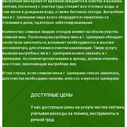
Выгребная яма время от времени нуждается в очистке и выкачка
септика, поскольку с участка туда стекают все сточные воды, в
том числе и дождевая вода, а также бытовые отходы. Выгребная
яма в г. Цилюрики чаще всего оборудуется герметично со
стенками и дном, тщательно забетонированными.
Количество сливных жидких отходов влияют на объем участка
сливной ямы. Поскольку выгребные ямы в г. Цилюрики обладает
свойством заполняться, возникает необходимость в вызове
ассенизатора, для откачки и очистки канализации. Такую услугу
выкачки выгребных ям в г. Цилюрики можно заказать в г.
Цилюрики. Ассенизаторская машина в аренду, должна откачать
все стоки, заполняющие выгребную яму.
В том случае, если сливная яма в г. Цилюрики сильно заилилась,
для очистки необходимо наличие, илиссос и мулосос Цилюрики .
ДОСТУПНЫЕ ЦЕНЫ
У нас доступные цены на услуги чистки септика,
учитывая расходы на технику, инструменты и
ручной труд.