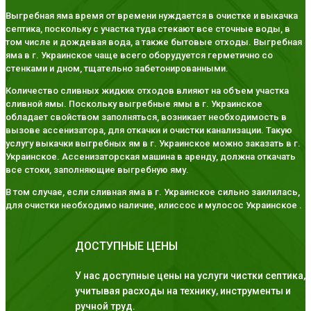
Выгребная яма время от времени нуждается в очистке и выкачка
септика, поскольку с участка туда стекают все сточные воды, в
том числе и дождевая вода, а также бытовые отходы. Выгребная
яма в г. Украинское чаще всего оборудуется герметично со
стенками и дном, тщательно забетонированными.
Количество сливных жидких отходов влияют на объем участка
сливной ямы. Поскольку выгребные ямы в г. Украинское
обладает свойством заполняться, возникает необходимость в
вызове ассенизатора, для откачки и очистки канализации. Такую
услугу выкачки выгребных ям в г. Украинское можно заказать в г.
Украинское. Ассенизаторская машина в аренду, должна откачать
все стоки, заполняющие выгребную яму.
В том случае, если сливная яма в г. Украинское сильно заилилась,
для очистки необходимо наличие, илиссос и мулосос Украинское .
ДОСТУПНЫЕ ЦЕНЫ
У нас доступные цены на услуги чистки септика,
учитывая расходы на технику, инструменты и
ручной труд.