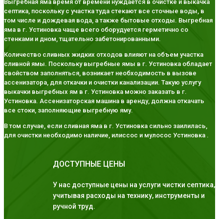
Выгребная яма время от времени нуждается в очистке и выкачка
септика, поскольку с участка туда стекают все сточные воды, в
том числе и дождевая вода, а также бытовые отходы. Выгребная
яма в г. Устиновка чаще всего оборудуется герметично со
стенками и дном, тщательно забетонированными.
Количество сливных жидких отходов влияют на объем участка
сливной ямы. Поскольку выгребные ямы в г. Устиновка обладает
свойством заполняться, возникает необходимость в вызове
ассенизатора, для откачки и очистки канализации. Такую услугу
выкачки выгребных ям в г. Устиновка можно заказать в г.
Устиновка. Ассенизаторская машина в аренду, должна откачать
все стоки, заполняющие выгребную яму.
В том случае, если сливная яма в г. Устиновка сильно заилилась,
для очистки необходимо наличие, илиссос и мулосос Устиновка .
ДОСТУПНЫЕ ЦЕНЫ
У нас доступные цены на услуги чистки септика,
учитывая расходы на технику, инструменты и
ручной труд.