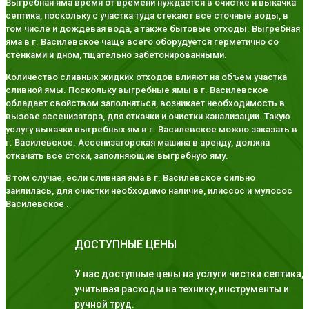
Выгребная яма время от времени нуждается в очистке и выкачка
септика, поскольку с участка туда стекают все сточные воды, в
том числе и дождевая вода, а также бытовые отходы. Выгребная
яма в г. Василевское чаще всего оборудуется герметично со
стенками и дном, тщательно забетонированными.
Количество сливных жидких отходов влияют на объем участка
сливной ямы. Поскольку выгребные ямы в г. Василевское
обладает свойством заполняться, возникает необходимость в
вызове ассенизатора, для откачки и очистки канализации. Такую
услугу выкачки выгребных ям в г. Василевское можно заказать в
г. Василевское. Ассенизаторская машина в аренду, должна
откачать все стоки, заполняющие выгребную яму.
В том случае, если сливная яма в г. Василевское сильно
заилилась, для очистки необходимо наличие, илиссос и мулосос
Василевское .
ДОСТУПНЫЕ ЦЕНЫ
У нас доступные цены на услуги чистки септика,
учитывая расходы на технику, инструменты и
ручной труд.