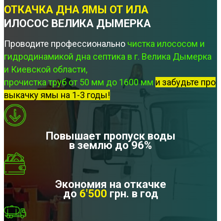
ОТКАЧКА ДНА ЯМЫ ОТ ИЛА
ИЛОСОС ВЕЛИКА ДЫМЕРКА
Проводите профессионально
чистка илососом и
гидродинамикой дна септика в г. Велика Дымерка
и Киевской области,
прочистка труб от 50 мм до 1600 мм
и забудьте про
выкачку ямы на 1-3 годы!
Повышает пропуск воды
в землю до 96%
Экономия на откачке
до
6'500
грн. в год