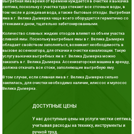
Выгребная яма время от времени нуждается в очистке и выкачка
септика, поскольку с участка туда стекают все сточные воды, в
том числе и дождевая вода, а также бытовые отходы. Выгребная
яма в г. Велика Дымерка чаще всего оборудуется герметично со
стенками и дном, тщательно забетонированными.
Количество сливных жидких отходов влияют на объем участка
сливной ямы. Поскольку выгребные ямы в г. Велика Дымерка
обладает свойством заполняться, возникает необходимость в
вызове ассенизатора, для откачки и очистки канализации. Такую
услугу выкачки выгребных ям в г. Велика Дымерка можно
заказать в г. Велика Дымерка. Ассенизаторская машина в аренду,
должна откачать все стоки, заполняющие выгребную яму.
В том случае, если сливная яма в г. Велика Дымерка сильно
заилилась, для очистки необходимо наличие, илиссос и мулосос
Велика Дымерка .
ДОСТУПНЫЕ ЦЕНЫ
У нас доступные цены на услуги чистки септика,
учитывая расходы на технику, инструменты и
ручной труд.