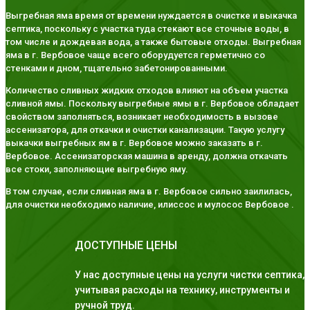
Выгребная яма время от времени нуждается в очистке и выкачка
септика, поскольку с участка туда стекают все сточные воды, в
том числе и дождевая вода, а также бытовые отходы. Выгребная
яма в г. Вербовое чаще всего оборудуется герметично со
стенками и дном, тщательно забетонированными.
Количество сливных жидких отходов влияют на объем участка
сливной ямы. Поскольку выгребные ямы в г. Вербовое обладает
свойством заполняться, возникает необходимость в вызове
ассенизатора, для откачки и очистки канализации. Такую услугу
выкачки выгребных ям в г. Вербовое можно заказать в г.
Вербовое. Ассенизаторская машина в аренду, должна откачать
все стоки, заполняющие выгребную яму.
В том случае, если сливная яма в г. Вербовое сильно заилилась,
для очистки необходимо наличие, илиссос и мулосос Вербовое .
ДОСТУПНЫЕ ЦЕНЫ
У нас доступные цены на услуги чистки септика,
учитывая расходы на технику, инструменты и
ручной труд.