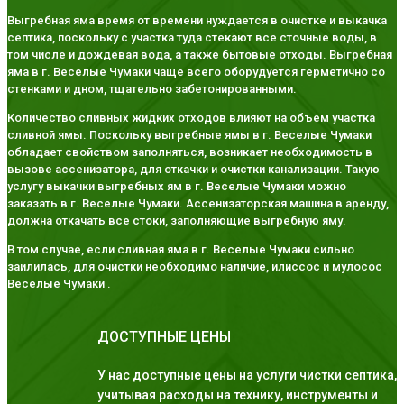
Выгребная яма время от времени нуждается в очистке и выкачка
септика, поскольку с участка туда стекают все сточные воды, в
том числе и дождевая вода, а также бытовые отходы. Выгребная
яма в г. Веселые Чумаки чаще всего оборудуется герметично со
стенками и дном, тщательно забетонированными.
Количество сливных жидких отходов влияют на объем участка
сливной ямы. Поскольку выгребные ямы в г. Веселые Чумаки
обладает свойством заполняться, возникает необходимость в
вызове ассенизатора, для откачки и очистки канализации. Такую
услугу выкачки выгребных ям в г. Веселые Чумаки можно
заказать в г. Веселые Чумаки. Ассенизаторская машина в аренду,
должна откачать все стоки, заполняющие выгребную яму.
В том случае, если сливная яма в г. Веселые Чумаки сильно
заилилась, для очистки необходимо наличие, илиссос и мулосос
Веселые Чумаки .
ДОСТУПНЫЕ ЦЕНЫ
У нас доступные цены на услуги чистки септика,
учитывая расходы на технику, инструменты и