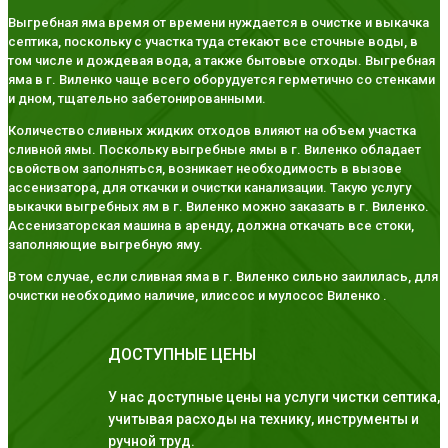
Выгребная яма время от времени нуждается в очистке и выкачка
септика, поскольку с участка туда стекают все сточные воды, в
том числе и дождевая вода, а также бытовые отходы. Выгребная
яма в г. Виленко чаще всего оборудуется герметично со стенками
и дном, тщательно забетонированными.
Количество сливных жидких отходов влияют на объем участка
сливной ямы. Поскольку выгребные ямы в г. Виленко обладает
свойством заполняться, возникает необходимость в вызове
ассенизатора, для откачки и очистки канализации. Такую услугу
выкачки выгребных ям в г. Виленко можно заказать в г. Виленко.
Ассенизаторская машина в аренду, должна откачать все стоки,
заполняющие выгребную яму.
В том случае, если сливная яма в г. Виленко сильно заилилась, для
очистки необходимо наличие, илиссос и мулосос Виленко .
ДОСТУПНЫЕ ЦЕНЫ
У нас доступные цены на услуги чистки септика,
учитывая расходы на технику, инструменты и
ручной труд.