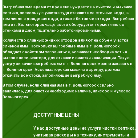
Выгребная яма время от времени нуждается в очистке и выкачка
септика, поскольку с участка туда стекают все сточные воды, в
том числе и дождевая вода, а также бытовые отходы. Выгребная
яма в г. Вольногорск чаще всего оборудуется герметично со
стенками и дном, тщательно забетонированными.
Количество сливных жидких отходов влияют на объем участка
сливной ямы. Поскольку выгребные ямы в г. Вольногорск
обладает свойством заполняться, возникает необходимость в
вызове ассенизатора, для откачки и очистки канализации. Такую
услугу выкачки выгребных ям в г. Вольногорск можно заказать в
г. Вольногорск. Ассенизаторская машина в аренду, должна
откачать все стоки, заполняющие выгребную яму.
В том случае, если сливная яма в г. Вольногорск сильно
заилилась, для очистки необходимо наличие, илиссос и мулосос
Вольногорск .
ДОСТУПНЫЕ ЦЕНЫ
У нас доступные цены на услуги чистки септика,
учитывая расходы на технику, инструменты и