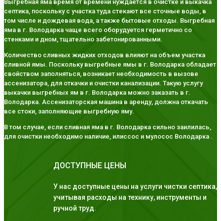
Выгребная яма время от времени нуждается в очистке и выкачка
септика, поскольку с участка туда стекают все сточные воды, в
том числе и дождевая вода, а также бытовые отходы. Выгребная
яма в г. Володарка чаще всего оборудуется герметично со
стенками и дном, тщательно забетонированными.
Количество сливных жидких отходов влияют на объем участка
сливной ямы. Поскольку выгребные ямы в г. Володарка обладает
свойством заполняться, возникает необходимость в вызове
ассенизатора, для откачки и очистки канализации. Такую услугу
выкачки выгребных ям в г. Володарка можно заказать в г.
Володарка. Ассенизаторская машина в аренду, должна откачать
все стоки, заполняющие выгребную яму.
В том случае, если сливная яма в г. Володарка сильно заилилась,
для очистки необходимо наличие, илиссос и мулосос Володарка .
ДОСТУПНЫЕ ЦЕНЫ
У нас доступные цены на услуги чистки септика,
учитывая расходы на технику, инструменты и
ручной труд.