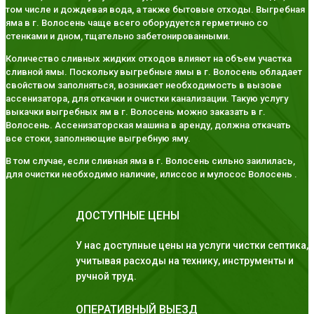
том числе и дождевая вода, а также бытовые отходы. Выгребная
яма в г. Волосень чаще всего оборудуется герметично со
стенками и дном, тщательно забетонированными.
Количество сливных жидких отходов влияют на объем участка
сливной ямы. Поскольку выгребные ямы в г. Волосень обладает
свойством заполняться, возникает необходимость в вызове
ассенизатора, для откачки и очистки канализации. Такую услугу
выкачки выгребных ям в г. Волосень можно заказать в г.
Волосень. Ассенизаторская машина в аренду, должна откачать
все стоки, заполняющие выгребную яму.
В том случае, если сливная яма в г. Волосень сильно заилилась,
для очистки необходимо наличие, илиссос и мулосос Волосень .
ДОСТУПНЫЕ ЦЕНЫ
У нас доступные цены на услуги чистки септика,
учитывая расходы на технику, инструменты и
ручной труд.
ОПЕРАТИВНЫЙ ВЫЕЗД