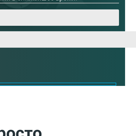
росто