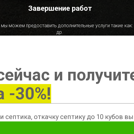
Завершение работ
 мы можем предоставить дополнительные услуги такие как:
др.
сейчас и получит
а -30%!
и септика, откачку септику до 10 кубов в