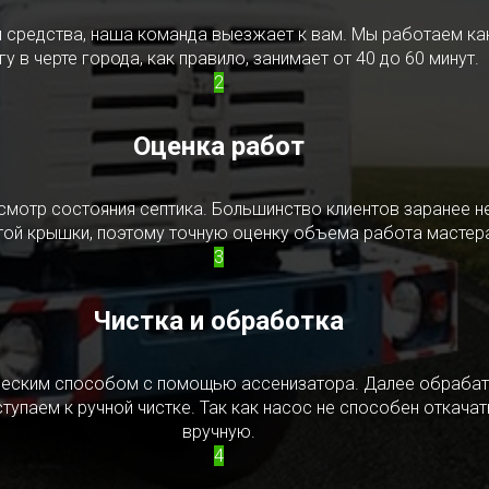
редства, наша команда выезжает к вам. Мы работаем как в
у в черте города, как правило, занимает от 40 до 60 минут.
2
Оценка работ
смотр состояния септика. Большинство клиентов заранее н
ытой крышки, поэтому точную оценку объема работа мастера
3
Чистка и обработка
ическим способом с помощью ассенизатора. Далее обрабат
упаем к ручной чистке. Так как насос не способен откачать
вручную.
4