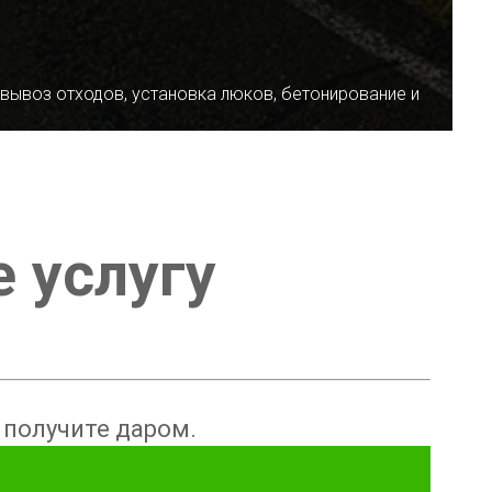
 вывоз отходов, установка люков, бетонирование и
е услугу
ы получите даром.