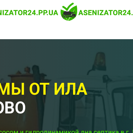
МЫ ОТ ИЛА
ОВО
сосом и гидродинамикой дна септика в г.