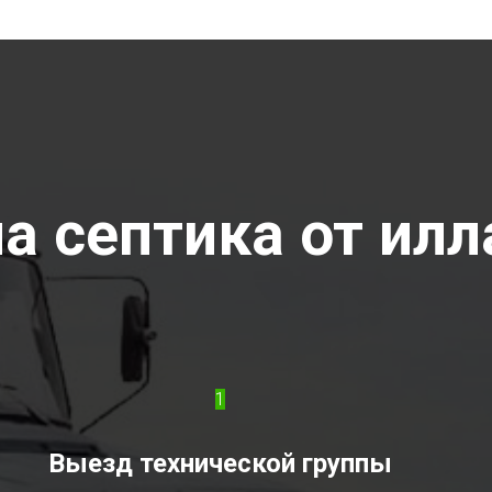
а септика от илла
1
Выезд технической группы