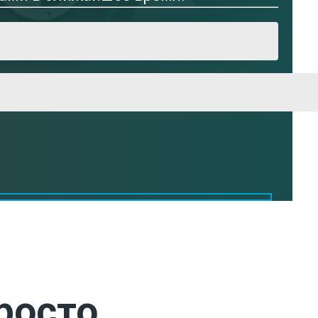
росто