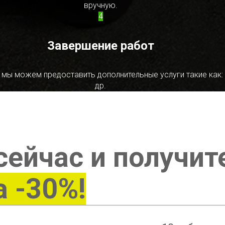
вручную.
4
Завершение работ
 мы можем предоставить дополнительные услуги такие как:
др.
сейчас и получит
а -30%!