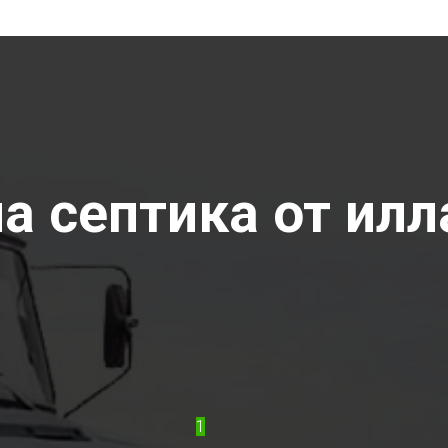
 септика от илла
1