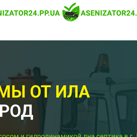
МЫ ОТ ИЛА
РОД
сосом и гидродинамикой дна септика в г.