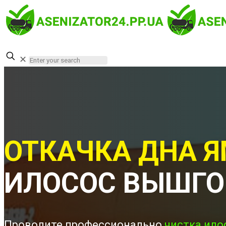
✕
ОТКАЧКА ДНА Я
ИЛОСОС ВЫШГО
Проводите профессионально
чистка ило