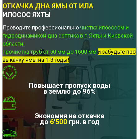
ОТКАЧКА ДНА ЯМЫ ОТ ИЛА
ИЛОСОС ЯХТЫ
Проводите профессионально
чистка илососом и
гидродинамикой дна септика в г. Яхты и Киевской
области,
прочистка труб от 50 мм до 1600 мм
и забудьте про
выкачку ямы на 1-3 годы!
Повышает пропуск воды
в землю до 96%
Экономия на откачке
до
6'500
грн. в год