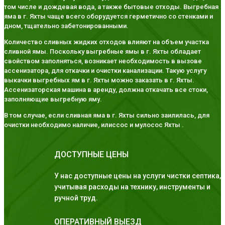
том числе и дождевая вода, а также бытовые отходы. Выгребная
яма в г. Яхты чаще всего оборудуется герметично со стенками и
дном, тщательно забетонированными.
Количество сливных жидких отходов влияют на объем участка
сливной ямы. Поскольку выгребные ямы в г. Яхты обладает
свойством заполняться, возникает необходимость в вызове
ассенизатора, для откачки и очистки канализации. Такую услугу
выкачки выгребных ям в г. Яхты можно заказать в г. Яхты.
Ассенизаторская машина в аренду, должна откачать все стоки,
заполняющие выгребную яму.
В том случае, если сливная яма в г. Яхты сильно заилилась, для
очистки необходимо наличие, илиссос и мулосос Яхты .
ДОСТУПНЫЕ ЦЕНЫ
У нас доступные цены на услуги чистки септика,
учитывая расходы на технику, инструменты и
ручной труд.
ОПЕРАТИВНЫЙ ВЫЕЗД