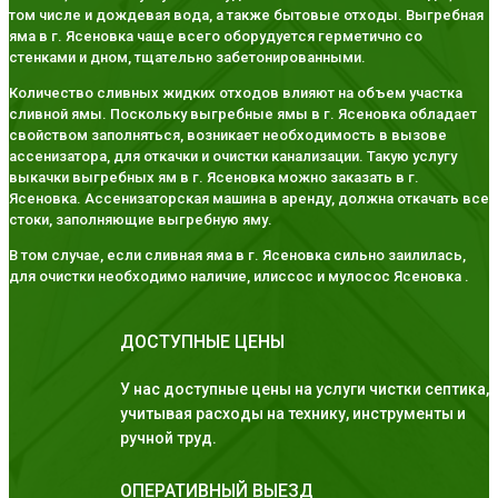
том числе и дождевая вода, а также бытовые отходы. Выгребная
яма в г. Ясеновка чаще всего оборудуется герметично со
стенками и дном, тщательно забетонированными.
Количество сливных жидких отходов влияют на объем участка
сливной ямы. Поскольку выгребные ямы в г. Ясеновка обладает
свойством заполняться, возникает необходимость в вызове
ассенизатора, для откачки и очистки канализации. Такую услугу
выкачки выгребных ям в г. Ясеновка можно заказать в г.
Ясеновка. Ассенизаторская машина в аренду, должна откачать все
стоки, заполняющие выгребную яму.
В том случае, если сливная яма в г. Ясеновка сильно заилилась,
для очистки необходимо наличие, илиссос и мулосос Ясеновка .
ДОСТУПНЫЕ ЦЕНЫ
У нас доступные цены на услуги чистки септика,
учитывая расходы на технику, инструменты и
ручной труд.
ОПЕРАТИВНЫЙ ВЫЕЗД