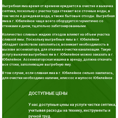
Выгребная яма время от времени нуждается в очистке и выкачка
септика, поскольку с участка туда стекают все сточные воды, в
том числе и дождевая вода, а также бытовые отходы. Выгребная
яма в г. Юбилейное чаще всего оборудуется герметично со
стенками и дном, тщательно забетонированными.
Количество сливных жидких отходов влияют на объем участка
сливной ямы. Поскольку выгребные ямы в г. Юбилейное
обладает свойством заполняться, возникает необходимость в
вызове ассенизатора, для откачки и очистки канализации. Такую
услугу выкачки выгребных ям в г. Юбилейное можно заказать в г.
Юбилейное. Ассенизаторская машина в аренду, должна откачать
все стоки, заполняющие выгребную яму.
В том случае, если сливная яма в г. Юбилейное сильно заилилась,
для очистки необходимо наличие, илиссос и мулосос Юбилейное .
ДОСТУПНЫЕ ЦЕНЫ
У нас доступные цены на услуги чистки септика,
учитывая расходы на технику, инструменты и
ручной труд.