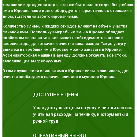
том числе и дождевая вода, а также бытовые отходы. Выгребная
яма в Юровке чаще всего оборудуется герметично со стенками и
дном, тщательно забетонированными.
Количество сливных жидких отходов влияют на объем участка
сливной ямы. Поскольку выгребные ямы в Юровке обладает
свойством заполняться, возникает необходимость в вызове
ассенизатора, для откачки и очистки канализации. Такую услугу
выкачки выгребных ям в Юровке можно заказать в Юровке.
Ассенизаторская машина в аренду, должна откачать все стоки,
заполняющие выгребную яму.
В том случае, если сливная яма в Юровке сильно заилилась, для
очистки необходимо наличие, илиссос и мулосос Юровка .
ДОСТУПНЫЕ ЦЕНЫ
У нас доступные цены на услуги чистки септика,
учитывая расходы на технику, инструменты и
ручной труд.
ОПЕРАТИВНЫЙ ВЫЕЗД