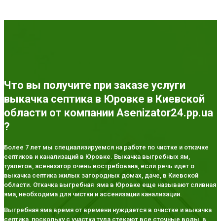
Что вы получите при заказе услуги
выкачка септика в Юровке в Киевской
области от компании Asenizator24.pp.ua
?
Более 7 лет мы специализируемся на работе по чистке и откачке
септиков и канализаций в Юровке. Выкачка выгребных ям,
туалетов, асенизатор очень востребована, если речь идет о
выкачка септика жилых загородных домах, даче, в Киевской
области. Откачка выгребная яма в Юровке еще называют сливная
яма, необходима для чистки и ассенизации канализации.
Выгребная яма время от времени нуждается в очистке и выкачка
септика, поскольку с участка туда стекают все сточные воды, в