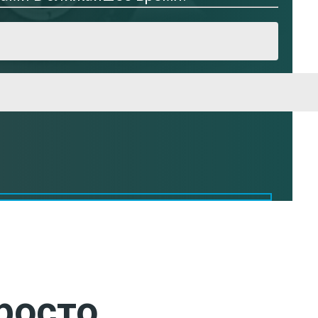
росто