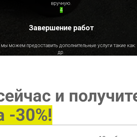
вручную.
4
Завершение работ
 мы можем предоставить дополнительные услуги такие как:
др.
сейчас и получит
а -30%!