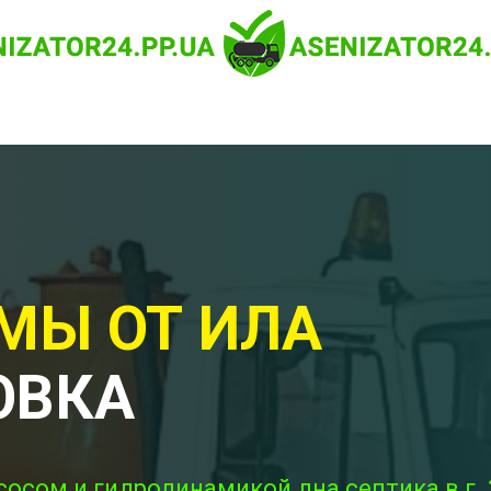
МЫ ОТ ИЛА
ОВКА
сосом и гидродинамикой дна септика в г.