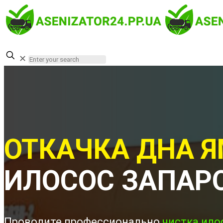
✕
ОТКАЧКА ДНА Я
ИЛОСОС ЗАПАР
Проводите профессионально
чистка ило