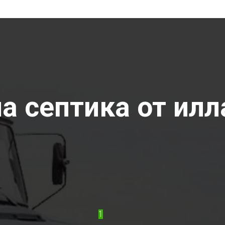
 септика от илла
1