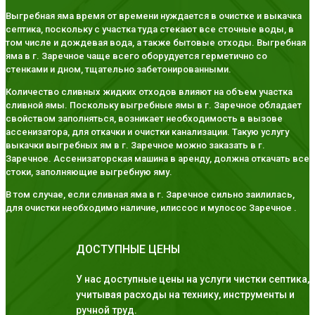
Выгребная яма время от времени нуждается в очистке и выкачка
септика, поскольку с участка туда стекают все сточные воды, в
том числе и дождевая вода, а также бытовые отходы. Выгребная
яма в г. Заречное чаще всего оборудуется герметично со
стенками и дном, тщательно забетонированными.
Количество сливных жидких отходов влияют на объем участка
сливной ямы. Поскольку выгребные ямы в г. Заречное обладает
свойством заполняться, возникает необходимость в вызове
ассенизатора, для откачки и очистки канализации. Такую услугу
выкачки выгребных ям в г. Заречное можно заказать в г.
Заречное. Ассенизаторская машина в аренду, должна откачать все
стоки, заполняющие выгребную яму.
В том случае, если сливная яма в г. Заречное сильно заилилась,
для очистки необходимо наличие, илиссос и мулосос Заречное .
ДОСТУПНЫЕ ЦЕНЫ
У нас доступные цены на услуги чистки септика,
учитывая расходы на технику, инструменты и
ручной труд.