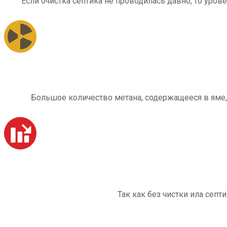
Если очистка септика не проводилась давно, то уров
Большое количество метана, содержащееся в яме,
Так как без чистки ила септ