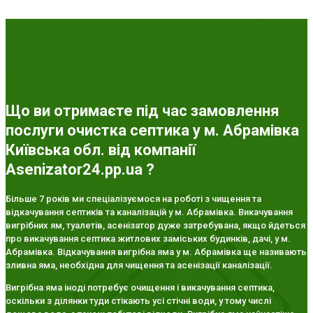
Що ви отримаєте під час замовлення
послуги очистка септика у м. Абрамівка
Київська обл. від компанії
Asenizator24.pp.ua ?
Більше 7 років ми спеціалізуємося на роботі з чищення та
відкачування септиків та каналізацій у м. Абрамівка. Викачування
вигрібних ям, туалетів, асенізатор дуже затребувана, якщо йдеться
про викачування септика житлових заміських будинків, дачі, у м.
Абрамівка. Відкачування вигрібна яма у м. Абрамівка ще називають
зливна яма, необхідна для чищення та асенізації каналізації.
Вигрібна яма іноді потребує очищення і викачування септика,
оскільки з ділянки туди стікають усі стічні води, у тому числі