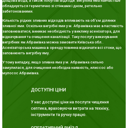
дощова вода, а також побутові відходи. Вигрібна яма найчастіше
обладнується герметично зі стінками і дном, ретельно
забетонованими.
Кількість рідких зливних відходів впливають на об'єм ділянки
зливної ями. Оскільки вигрібні ями у м. Абрамівка має властивість
заповнюватися, виникає необхідність у виклику асенізатора, для
відкачування та очищення каналізації. Таку послугу викачування
вигрібних ям Абрамівка можна замовити Київська обл..
Асенізаторська машина в оренду повинна відкачати всі стоки, що
заповнюють вигрібну яму.
У тому випадку, якщо зливна яма у м. Абрамівка сильно
замулилася, для очищення необхідна наявність, илиссос або
мулосос Абрамівка.
ДОСТУПНІ ЦІНИ
У нас доступні ціни на послуги чищення
септика, враховуючи витрати на техніку,
інструменти та ручну працю.