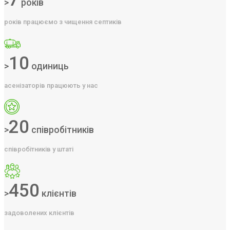
>
років
років працюємо з чищення септиків
10
>
одиниць
асенізаторів працюють у нас
20
>
співробітників
співробітників у штаті
450
>
клієнтів
задоволених клієнтів