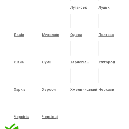
Луганськ
Луцьк
Львів
Миколаїв
Одеса
Полтава
Рівне
Суми
Тернопіль
Ужгород
Харків
Херсон
Хмельницький
Черкаси
Чернігів
Чернівці