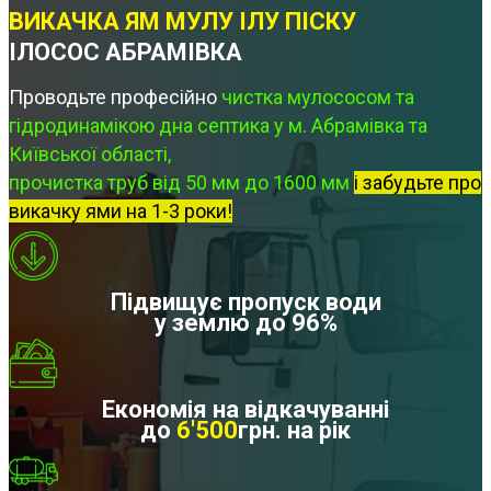
ВИКАЧКА ЯМ МУЛУ ІЛУ ПІСКУ
ІЛОСОС АБРАМІВКА
Проводьте професійно
чистка мулососом та
гідродинамікою дна септика у м. Абрамівка та
Київської області,
прочистка труб від 50 мм до 1600 мм
і забудьте про
викачку ями на 1-3 роки!
Підвищує пропуск води
у землю до 96%
Економія на відкачуванні
до
6'500
грн. на рік