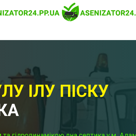
ЛУ ІЛУ ПІСКУ
КА
 та гідродинамікою дна септика у м. Адам