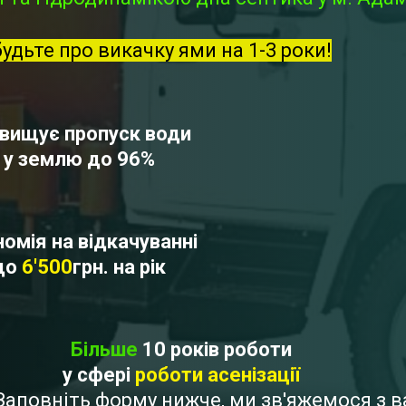
будьте про викачку ями на 1-3 роки!
вищує пропуск води
у землю до 96%
омія на відкачуванні
до
6'500
грн. на рік
Більше
10 років роботи
у сфері
роботи асенізації
? Заповніть форму нижче, ми зв'яжемося з