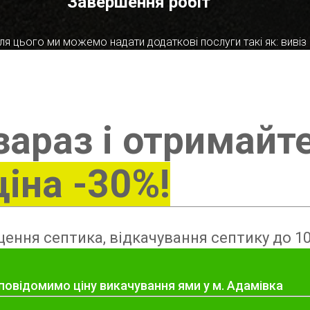
Завершення робіт
я цього ми можемо надати додаткові послуги такі як: вивіз в
зараз і отримайт
ціна -30%!
ення септика, відкачування септику до 10
повідомимо ціну викачування ями у м. Адамівка