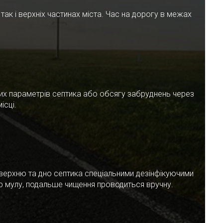
ак і верхніх частинах міста. Час на дорогу в межах
чних параметрів септика або обсягу забруднень через
ісці.
верхню та дно септика спеціальними дезінфікуючими
ар мулу, подальше чищення проводиться вручну.