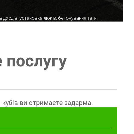
ідходів, установка люків, бетонування та ін.
е послугу
 кубів ви отримаєте задарма.