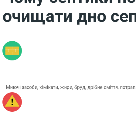
очищати дно сеп
Миючі засоби, хімікати, жири, бруд, дрібне сміття, по