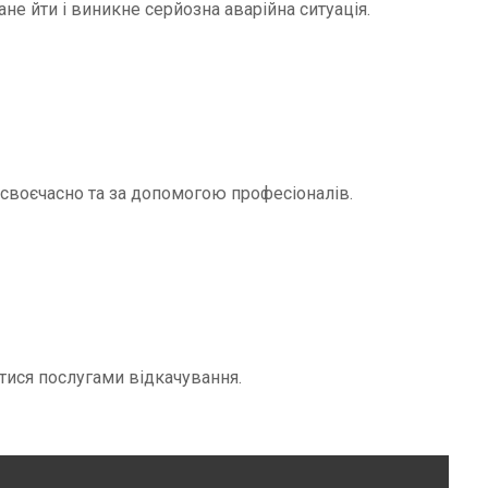
не йти і виникне серйозна аварійна ситуація.
и своєчасно та за допомогою професіоналів.
тися послугами відкачування.