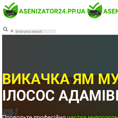
✕
ВИКАЧКА ЯМ МУ
ІЛОСОС АДАМІВ
Проводьте професійно
чистка мулососом