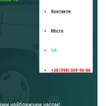
Контакти
Місто
UA
+38 (098) 009-96-86
 вами найближчим часом!