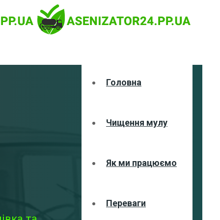
Головна
Чищення мулу
Як ми працюємо
Переваги
івка та