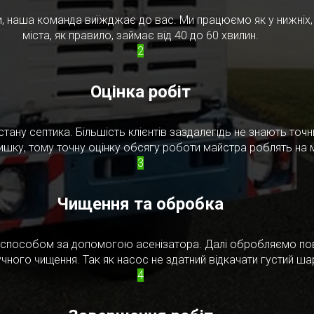
, наша команда виїжджає до вас. Ми працюємо як у нижніх, т
міста, як правило, займає від 40 до 60 хвилин.
2
Оцінка робіт
стану септика. Більшість клієнтів заздалегідь не знають то
ишку, тому точну оцінку обсягу роботи майстра роблять на м
3
Чищення та обробка
м способом за допомогою асенізатора. Далі обробляємо по
чного чищення. Так як насос не здатний відкачати густий ш
4