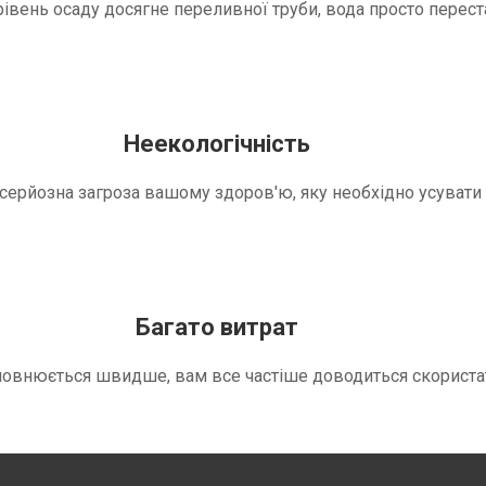
вень осаду досягне переливної труби, вода просто переста
Неекологічність
е серйозна загроза вашому здоров'ю, яку необхідно усуват
Багато витрат
повнюється швидше, вам все частіше доводиться скориста