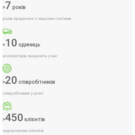
7
>
років
років працюємо з чищення септиків
10
>
одиниць
асенізаторів працюють у нас
20
>
співробітників
співробітників у штаті
450
>
клієнтів
задоволених клієнтів