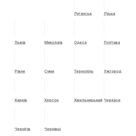
Луганськ
Луцьк
Львів
Миколаїв
Одеса
Полтава
Рівне
Суми
Тернопіль
Ужгород
Харків
Херсон
Хмельницький
Черкаси
Чернігів
Чернівці