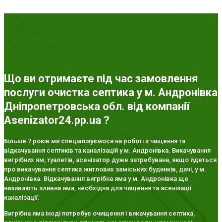
Що ви отримаєте під час замовлення
послуги очистка септика у м. Андронівка
Дніпропетровська обл. від компанії
Asenizator24.pp.ua ?
Більше 7 років ми спеціалізуємося на роботі з чищення та
відкачування септиків та каналізацій у м. Андронівка. Викачування
вигрібних ям, туалетів, асенізатор дуже затребувана, якщо йдеться
про викачування септика житлових заміських будинків, дачі, у м.
Андронівка. Відкачування вигрібна яма у м. Андронівка ще
називають зливна яма, необхідна для чищення та асенізації
каналізації.
Вигрібна яма іноді потребує очищення і викачування септика,