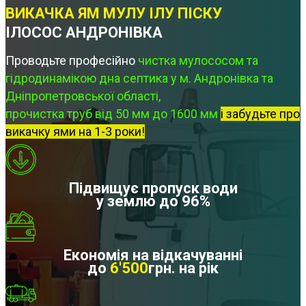
ВИКАЧКА ЯМ МУЛУ ІЛУ ПІСКУ
ІЛОСОС АНДРОНІВКА
Проводьте професійно
чистка мулососом та
гідродинамікою дна септика у м. Андронівка та
Дніпропетровської області,
прочистка труб від 50 мм до 1600 мм
і забудьте про
викачку ями на 1-3 роки!
Підвищує пропуск води
у землю до 96%
Економія на відкачуванні
до
6'500
грн. на рік