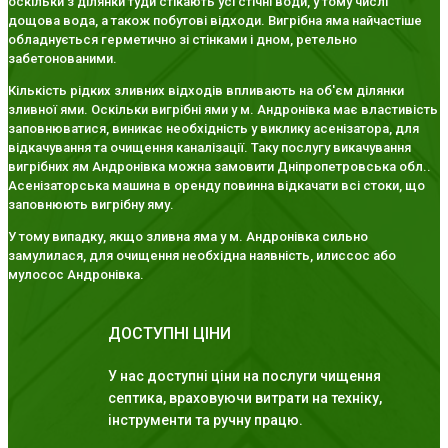
оскільки з ділянки туди стікають усі стічні води, у тому числі
дощова вода, а також побутові відходи. Вигрібна яма найчастіше
обладнується герметично зі стінками і дном, ретельно
забетонованими.
Кількість рідких зливних відходів впливають на об'єм ділянки
зливної ями. Оскільки вигрібні ями у м. Андронівка має властивість
заповнюватися, виникає необхідність у виклику асенізатора, для
відкачування та очищення каналізації. Таку послугу викачування
вигрібних ям Андронівка можна замовити Дніпропетровська обл..
Асенізаторська машина в оренду повинна відкачати всі стоки, що
заповнюють вигрібну яму.
У тому випадку, якщо зливна яма у м. Андронівка сильно
замулилася, для очищення необхідна наявність, илиссос або
мулосос Андронівка.
ДОСТУПНІ ЦІНИ
У нас доступні ціни на послуги чищення
септика, враховуючи витрати на техніку,
інструменти та ручну працю.