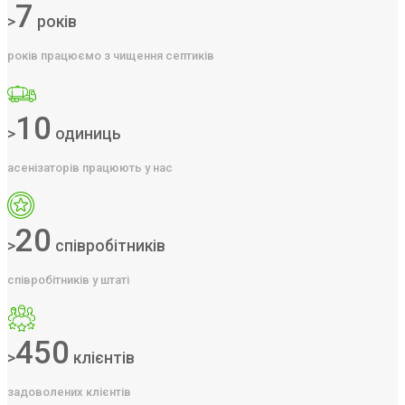
7
>
років
років працюємо з чищення септиків
10
>
одиниць
асенізаторів працюють у нас
20
>
співробітників
співробітників у штаті
450
>
клієнтів
задоволених клієнтів