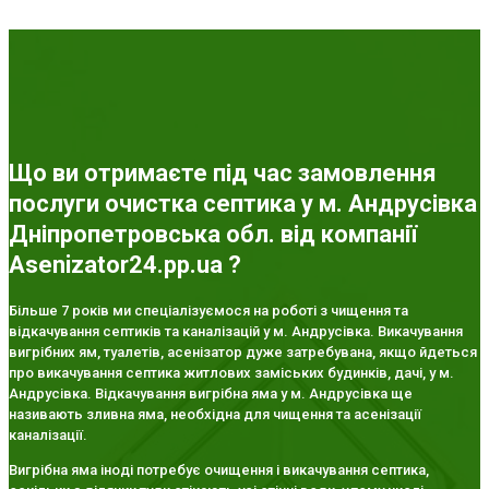
Що ви отримаєте під час замовлення
послуги очистка септика у м. Андрусівка
Дніпропетровська обл. від компанії
Asenizator24.pp.ua ?
Більше 7 років ми спеціалізуємося на роботі з чищення та
відкачування септиків та каналізацій у м. Андрусівка. Викачування
вигрібних ям, туалетів, асенізатор дуже затребувана, якщо йдеться
про викачування септика житлових заміських будинків, дачі, у м.
Андрусівка. Відкачування вигрібна яма у м. Андрусівка ще
називають зливна яма, необхідна для чищення та асенізації
каналізації.
Вигрібна яма іноді потребує очищення і викачування септика,