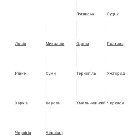
Луганськ
Луцьк
Львів
Миколаїв
Одеса
Полтава
Рівне
Суми
Тернопіль
Ужгород
Харків
Херсон
Хмельницький
Черкаси
Чернігів
Чернівці