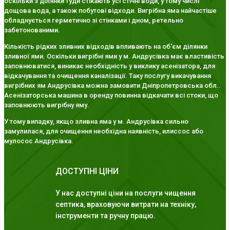
оскільки з ділянки туди стікають усі стічні води, у тому числі
дощова вода, а також побутові відходи. Вигрібна яма найчастіше
обладнується герметично зі стінками і дном, ретельно
забетонованими.
Кількість рідких зливних відходів впливають на об'єм ділянки
зливної ями. Оскільки вигрібні ями у м. Андрусівка має властивість
заповнюватися, виникає необхідність у виклику асенізатора, для
відкачування та очищення каналізації. Таку послугу викачування
вигрібних ям Андрусівка можна замовити Дніпропетровська обл..
Асенізаторська машина в оренду повинна відкачати всі стоки, що
заповнюють вигрібну яму.
У тому випадку, якщо зливна яма у м. Андрусівка сильно
замулилася, для очищення необхідна наявність, илиссос або
мулосос Андрусівка.
ДОСТУПНІ ЦІНИ
У нас доступні ціни на послуги чищення
септика, враховуючи витрати на техніку,
інструменти та ручну працю.