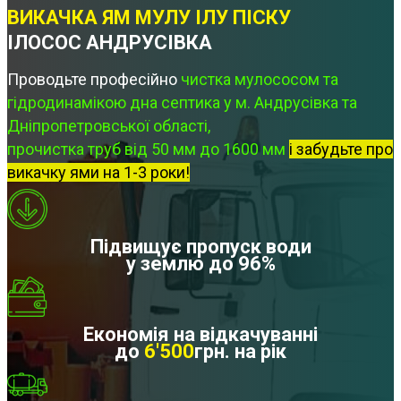
ВИКАЧКА ЯМ МУЛУ ІЛУ ПІСКУ
ІЛОСОС АНДРУСІВКА
Проводьте професійно
чистка мулососом та
гідродинамікою дна септика у м. Андрусівка та
Дніпропетровської області,
прочистка труб від 50 мм до 1600 мм
і забудьте про
викачку ями на 1-3 роки!
Підвищує пропуск води
у землю до 96%
Економія на відкачуванні
до
6'500
грн. на рік