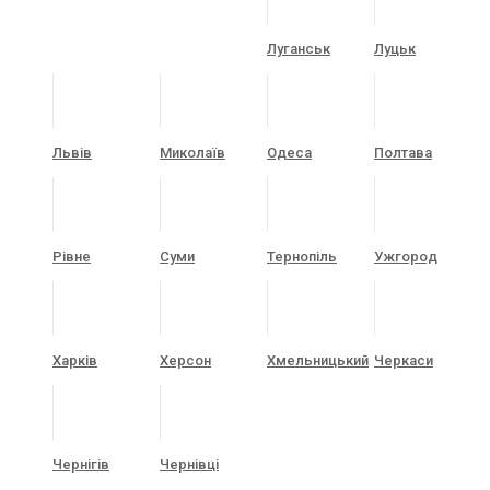
Луганськ
Луцьк
Львів
Миколаїв
Одеса
Полтава
Рівне
Суми
Тернопіль
Ужгород
Харків
Херсон
Хмельницький
Черкаси
Чернігів
Чернівці