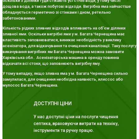
оскільки з ділянки туди стікають усі стічні води, у тому числі
дощова вода, а також побутові відходи. Вигрібна яма найчастіше
обладнується герметично зі стінками і дном, ретельно
забетонованими.
Кількість рідких зливних відходів впливають на об'єм ділянки
зливної ями. Оскільки вигрібні ями у м. Багата Чернещина має
властивість заповнюватися, виникає необхідність у виклику
асенізатора, для відкачування та очищення каналізації. Таку послугу
викачування вигрібних ям Багата Чернещина можна замовити
Харківська обл.. Асенізаторська машина в оренду повинна
відкачати всі стоки, що заповнюють вигрібну яму.
У тому випадку, якщо зливна яма у м. Багата Чернещина сильно
замулилася, для очищення необхідна наявність, илиссос або
мулосос Багата Чернещина.
ДОСТУПНІ ЦІНИ
У нас доступні ціни на послуги чищення
септика, враховуючи витрати на техніку,
інструменти та ручну працю.