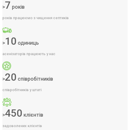
7
>
років
років працюємо з чищення септиків
10
>
одиниць
асенізаторів працюють у нас
20
>
співробітників
співробітників у штаті
450
>
клієнтів
задоволених клієнтів