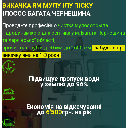
ВИКАЧКА ЯМ МУЛУ ІЛУ ПІСКУ
ІЛОСОС БАГАТА ЧЕРНЕЩИНА
Проводьте професійно
чистка мулососом та
гідродинамікою дна септика у м. Багата Чернещина
та Харківської області,
прочистка труб від 50 мм до 1600 мм
і забудьте про
викачку ями на 1-3 роки!
Підвищує пропуск води
у землю до 96%
Економія на відкачуванні
до
6'500
грн. на рік