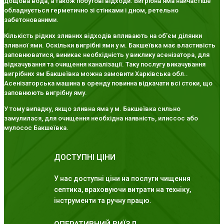
дощова вода, а також побутові відходи. Вигрібна яма найчастіше
обладнується герметично зі стінками і дном, ретельно
забетонованими.
Кількість рідких зливних відходів впливають на об'єм ділянки
зливної ями. Оскільки вигрібні ями у м. Бакшеївка має властивість
заповнюватися, виникає необхідність у виклику асенізатора, для
відкачування та очищення каналізації. Таку послугу викачування
вигрібних ям Бакшеївка можна замовити Харківська обл..
Асенізаторська машина в оренду повинна відкачати всі стоки, що
заповнюють вигрібну яму.
У тому випадку, якщо зливна яма у м. Бакшеївка сильно
замулилася, для очищення необхідна наявність, илиссос або
мулосос Бакшеївка.
ДОСТУПНІ ЦІНИ
У нас доступні ціни на послуги чищення
септика, враховуючи витрати на техніку,
інструменти та ручну працю.