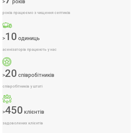
>
років
років працюємо з чищення септиків
10
>
одиниць
асенізаторів працюють у нас
20
>
співробітників
співробітників у штаті
450
>
клієнтів
задоволених клієнтів