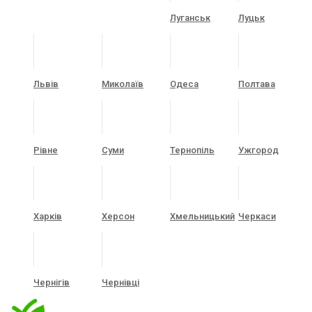
Луганськ
Луцьк
Львів
Миколаїв
Одеса
Полтава
Рівне
Суми
Тернопіль
Ужгород
Харків
Херсон
Хмельницький
Черкаси
Чернігів
Чернівці