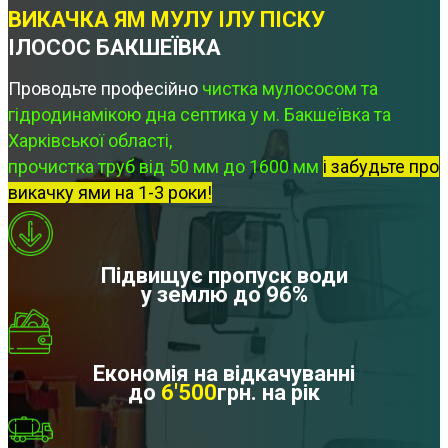
ВИКАЧКА ЯМ МУЛУ ІЛУ ПІСКУ
ІЛОСОС БАКШЕЇВКА
Проводьте професійно
чистка мулососом та
гідродинамікою дна септика у м. Бакшеївка та
Харківської області,
прочистка труб від 50 мм до 1600 мм
і забудьте про
викачку ями на 1-3 роки!
Підвищує пропуск води
у землю до 96%
Економія на відкачуванні
до
6'500
грн. на рік