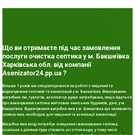
Що ви отримаєте під час замовлення
послуги очистка септика у м. Бакшеївка
Харківська обл. від компанії
Asenizator24.pp.ua ?
Більше 7 років ми спеціалізуємося на роботі з чищення та
відкачування септиків та каналізацій у м. Бакшеївка. Викачування
вигрібних ям, туалетів, асенізатор дуже затребувана, якщо йдеться
про викачування септика житлових заміських будинків, дачі, у м.
Бакшеївка. Відкачування вигрібна яма у м. Бакшеївка ще називають
зливна яма, необхідна для чищення та асенізації каналізації.
Вигрібна яма іноді потребує очищення і викачування септика,
оскільки з ділянки туди стікають усі стічні води, у тому числі