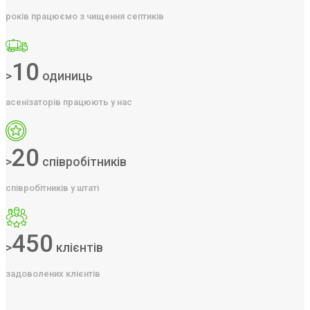
років працюємо з чищення септиків
10
>
одиниць
асенізаторів працюють у нас
20
>
співробітників
співробітників у штаті
450
>
клієнтів
задоволених клієнтів