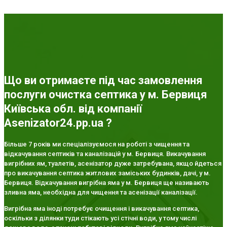
Що ви отримаєте під час замовлення
послуги очистка септика у м. Бервиця
Київська обл. від компанії
Asenizator24.pp.ua ?
Більше 7 років ми спеціалізуємося на роботі з чищення та
відкачування септиків та каналізацій у м. Бервиця. Викачування
вигрібних ям, туалетів, асенізатор дуже затребувана, якщо йдеться
про викачування септика житлових заміських будинків, дачі, у м.
Бервиця. Відкачування вигрібна яма у м. Бервиця ще називають
зливна яма, необхідна для чищення та асенізації каналізації.
Вигрібна яма іноді потребує очищення і викачування септика,
оскільки з ділянки туди стікають усі стічні води, у тому числі