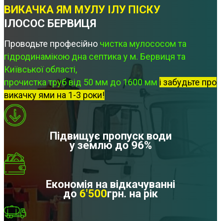
ВИКАЧКА ЯМ МУЛУ ІЛУ ПІСКУ
ІЛОСОС БЕРВИЦЯ
Проводьте професійно
чистка мулососом та
гідродинамікою дна септика у м. Бервиця та
Київської області,
прочистка труб від 50 мм до 1600 мм
і забудьте про
викачку ями на 1-3 роки!
Підвищує пропуск води
у землю до 96%
Економія на відкачуванні
до
6'500
грн. на рік