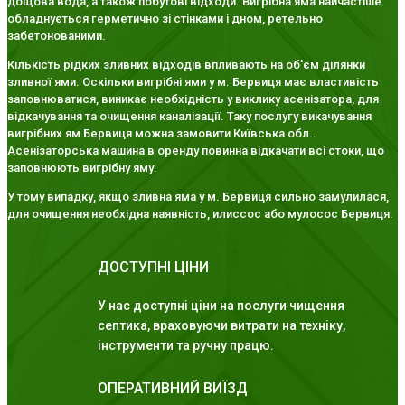
дощова вода, а також побутові відходи. Вигрібна яма найчастіше
обладнується герметично зі стінками і дном, ретельно
забетонованими.
Кількість рідких зливних відходів впливають на об'єм ділянки
зливної ями. Оскільки вигрібні ями у м. Бервиця має властивість
заповнюватися, виникає необхідність у виклику асенізатора, для
відкачування та очищення каналізації. Таку послугу викачування
вигрібних ям Бервиця можна замовити Київська обл..
Асенізаторська машина в оренду повинна відкачати всі стоки, що
заповнюють вигрібну яму.
У тому випадку, якщо зливна яма у м. Бервиця сильно замулилася,
для очищення необхідна наявність, илиссос або мулосос Бервиця.
ДОСТУПНІ ЦІНИ
У нас доступні ціни на послуги чищення
септика, враховуючи витрати на техніку,
інструменти та ручну працю.
ОПЕРАТИВНИЙ ВИЇЗД