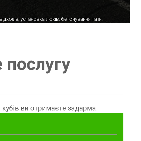
ідходів, установка люків, бетонування та ін.
е послугу
 кубів ви отримаєте задарма.