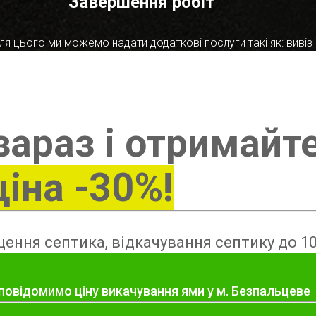
Завершення робіт
я цього ми можемо надати додаткові послуги такі як: вивіз в
зараз і отримайт
ціна -30%!
ення септика, відкачування септику до 10
 повідомимо ціну викачування ями у м. Безпальцеве