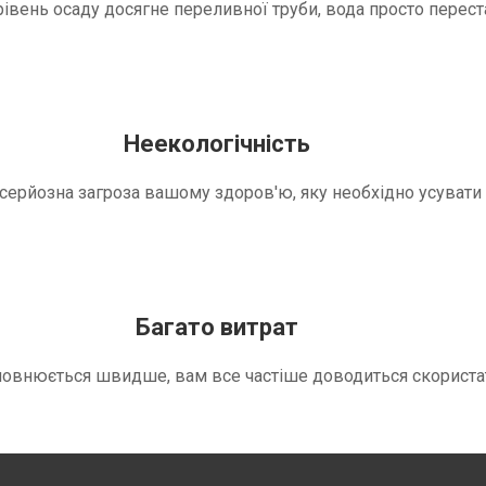
вень осаду досягне переливної труби, вода просто переста
Неекологічність
е серйозна загроза вашому здоров'ю, яку необхідно усуват
Багато витрат
повнюється швидше, вам все частіше доводиться скориста