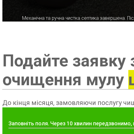
Механічна та ручна чистка септика завершена. Післ
Подайте заявку 
очищення мулу
До кінця місяця, замовляючи послугу чищ
Заповніть поля. Через 10 хвилин передзвонимо,