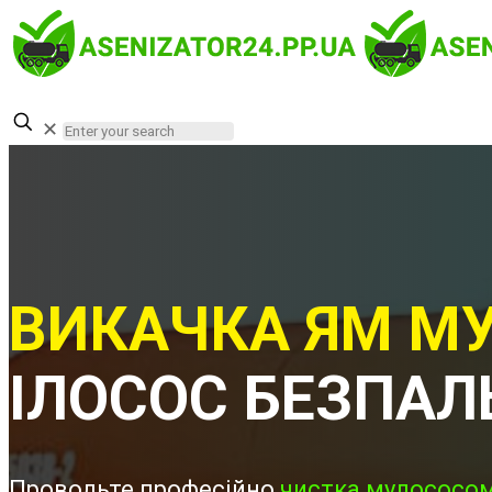
✕
ВИКАЧКА ЯМ МУ
ІЛОСОС БЕЗПАЛ
Проводьте професійно
чистка мулососом