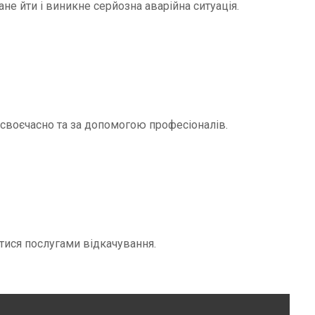
не йти і виникне серйозна аварійна ситуація.
и своєчасно та за допомогою професіоналів.
тися послугами відкачування.