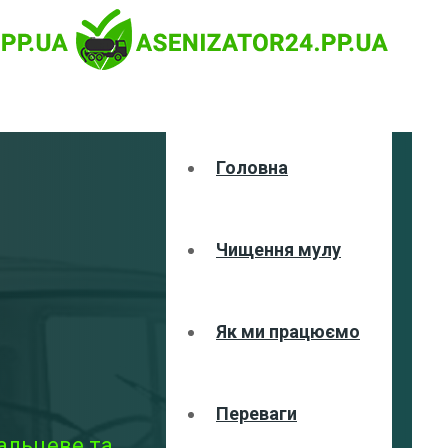
Головна
Чищення мулу
Як ми працюємо
Переваги
альцеве та