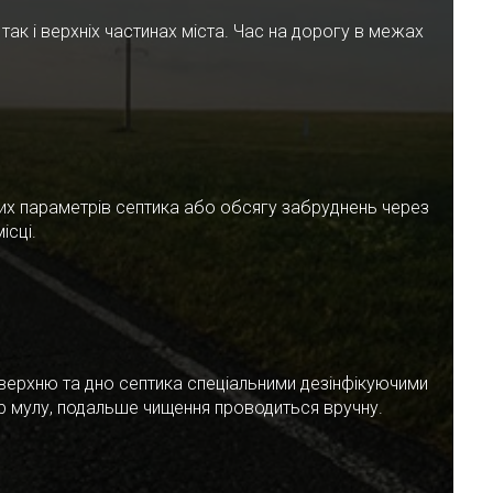
ак і верхніх частинах міста. Час на дорогу в межах
чних параметрів септика або обсягу забруднень через
ісці.
верхню та дно септика спеціальними дезінфікуючими
ар мулу, подальше чищення проводиться вручну.