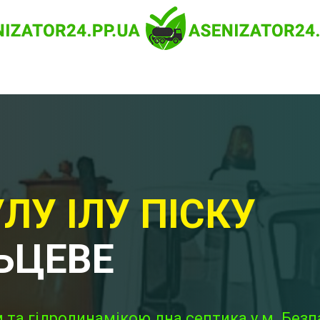
ЛУ ІЛУ ПІСКУ
ЬЦЕВЕ
 та гідродинамікою дна септика у м. Безп