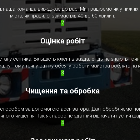
, наша команда виїжджає до вас. Ми працюємо як у нижніх, т
міста, як правило, займає від 40 до 60 хвилин.
2
Оцінка робіт
стану септика. Більшість клієнтів заздалегідь не знають то
ишку, тому точну оцінку обсягу роботи майстра роблять на м
3
Чищення та обробка
м способом за допомогою асенізатора. Далі обробляємо по
чного чищення. Так як насос не здатний відкачати густий ш
4