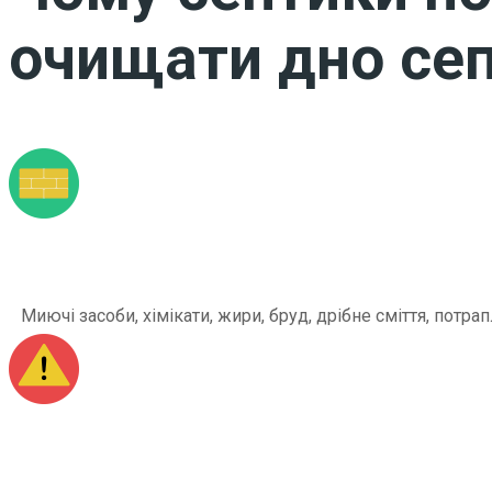
очищати дно сеп
Миючі засоби, хімікати, жири, бруд, дрібне сміття, по