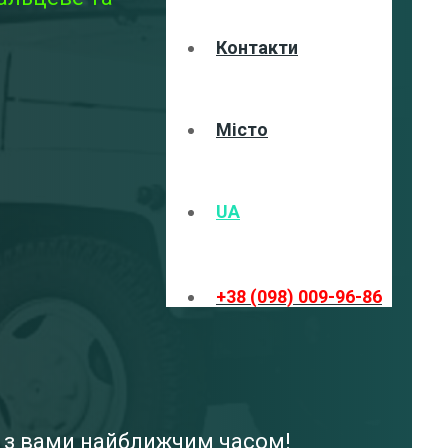
Контакти
Місто
UA
+38 (098) 009-96-86
я з вами найближчим часом!