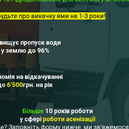
будьте про викачку ями на 1-3 роки!
вищує пропуск води
у землю до 96%
омія на відкачуванні
до
6'500
грн. на рік
Більше
10 років роботи
у сфері
роботи асенізації
еве? Заповніть форму нижче, ми зв'яжемос