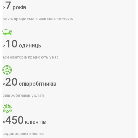
7
>
років
років працюємо з чищення септиків
10
>
одиниць
асенізаторів працюють у нас
20
>
співробітників
співробітників у штаті
450
>
клієнтів
задоволених клієнтів