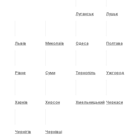
Луганськ
Луцьк
Львів
Миколаїв
Одеса
Полтава
Рівне
Суми
Тернопіль
Ужгород
Харків
Херсон
Хмельницький
Черкаси
Чернігів
Чернівці