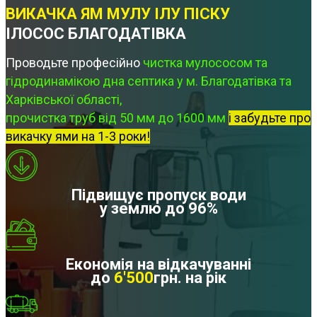
ВИКАЧКА ЯМ МУЛУ ІЛУ ПІСКУ
ІЛОСОС БЛАГОДАТІВКА
Проводьте професійно
чистка мулососом та
гідродинамікою дна септика у м. Благодатівка та
Харківської області,
прочистка труб від 50 мм до 1600 мм
і забудьте про
викачку ями на 1-3 роки!
Підвищує пропуск води
у землю до 96%
Економія на відкачуванні
до
6'500
грн. на рік