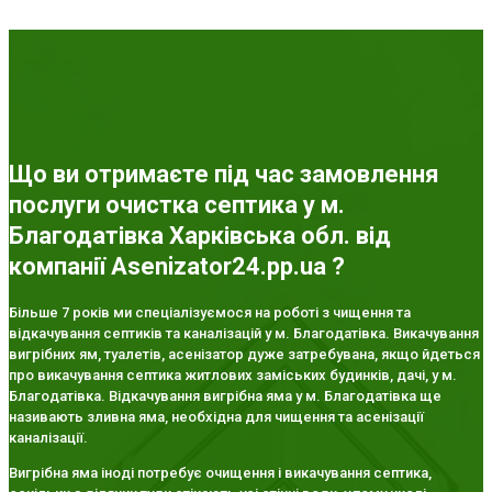
Що ви отримаєте під час замовлення
послуги очистка септика у м.
Благодатівка Харківська обл. від
компанії Asenizator24.pp.ua ?
Більше 7 років ми спеціалізуємося на роботі з чищення та
відкачування септиків та каналізацій у м. Благодатівка. Викачування
вигрібних ям, туалетів, асенізатор дуже затребувана, якщо йдеться
про викачування септика житлових заміських будинків, дачі, у м.
Благодатівка. Відкачування вигрібна яма у м. Благодатівка ще
називають зливна яма, необхідна для чищення та асенізації
каналізації.
Вигрібна яма іноді потребує очищення і викачування септика,