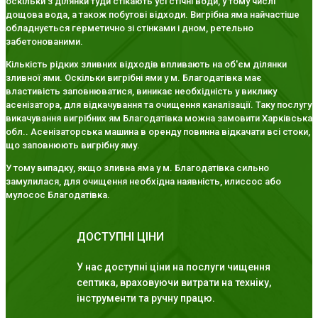
оскільки з ділянки туди стікають усі стічні води, у тому числі
дощова вода, а також побутові відходи. Вигрібна яма найчастіше
обладнується герметично зі стінками і дном, ретельно
забетонованими.
Кількість рідких зливних відходів впливають на об'єм ділянки
зливної ями. Оскільки вигрібні ями у м. Благодатівка має
властивість заповнюватися, виникає необхідність у виклику
асенізатора, для відкачування та очищення каналізації. Таку послугу
викачування вигрібних ям Благодатівка можна замовити Харківська
обл.. Асенізаторська машина в оренду повинна відкачати всі стоки,
що заповнюють вигрібну яму.
У тому випадку, якщо зливна яма у м. Благодатівка сильно
замулилася, для очищення необхідна наявність, илиссос або
мулосос Благодатівка.
ДОСТУПНІ ЦІНИ
У нас доступні ціни на послуги чищення
септика, враховуючи витрати на техніку,
інструменти та ручну працю.