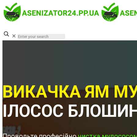
✕
ВИКАЧКА ЯМ МУ
ІЛОСОС БЛОШИ
Проводьте професійно
чистка мулососом