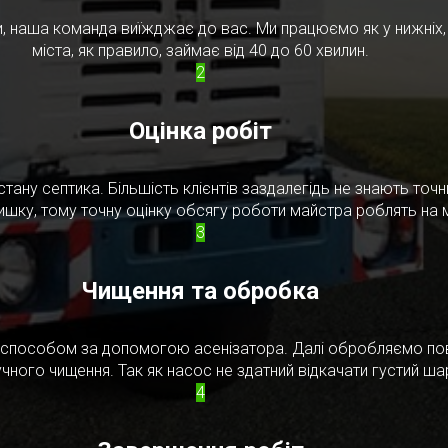
, наша команда виїжджає до вас. Ми працюємо як у нижніх, т
міста, як правило, займає від 40 до 60 хвилин.
2
Оцінка робіт
стану септика. Більшість клієнтів заздалегідь не знають то
ишку, тому точну оцінку обсягу роботи майстра роблять на м
3
Чищення та обробка
м способом за допомогою асенізатора. Далі обробляємо по
чного чищення. Так як насос не здатний відкачати густий ш
4