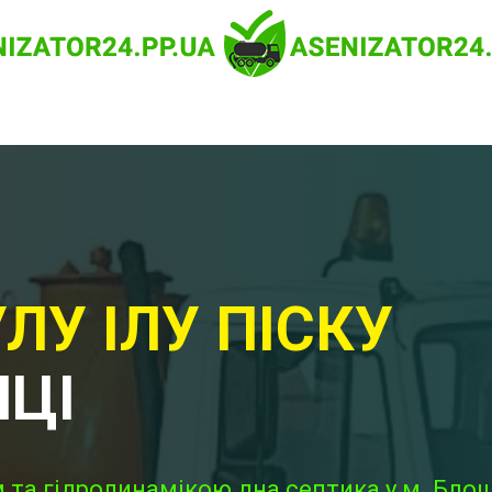
ЛУ ІЛУ ПІСКУ
НЦІ
 та гідродинамікою дна септика у м. Блош