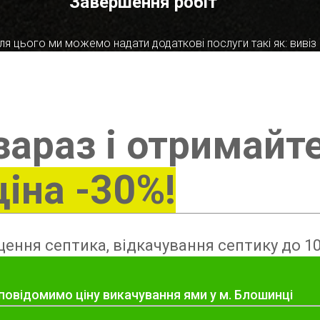
Завершення робіт
я цього ми можемо надати додаткові послуги такі як: вивіз в
зараз і отримайт
ціна -30%!
ення септика, відкачування септику до 10
повідомимо ціну викачування ями у м. Блошинці