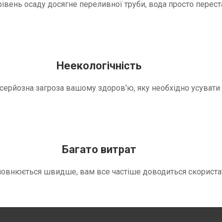
вень осаду досягне переливної труби, вода просто переста
Неекологічність
е серйозна загроза вашому здоров'ю, яку необхідно усуват
Багато витрат
повнюється швидше, вам все частіше доводиться скориста