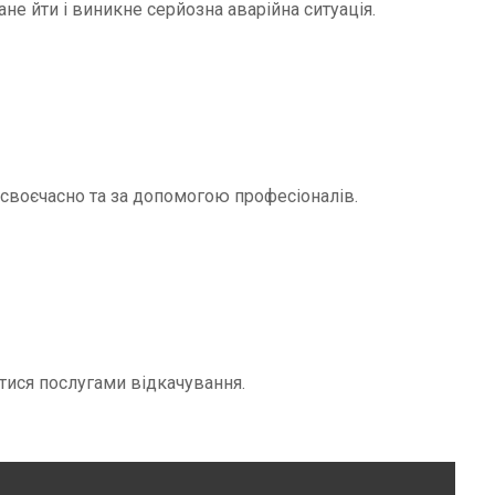
не йти і виникне серйозна аварійна ситуація.
и своєчасно та за допомогою професіоналів.
тися послугами відкачування.