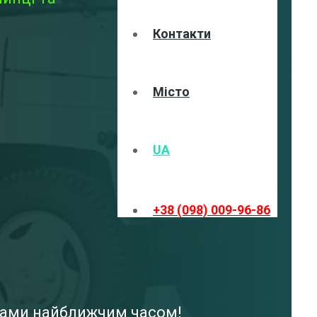
Контакти
Місто
UA
+38 (098) 009-96-86
 вами найближчим часом!