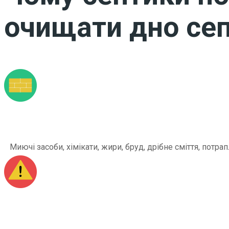
очищати дно сеп
Миючі засоби, хімікати, жири, бруд, дрібне сміття, по