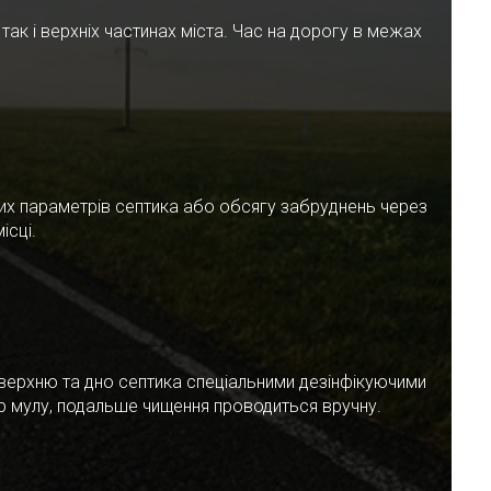
ак і верхніх частинах міста. Час на дорогу в межах
чних параметрів септика або обсягу забруднень через
ісці.
верхню та дно септика спеціальними дезінфікуючими
ар мулу, подальше чищення проводиться вручну.