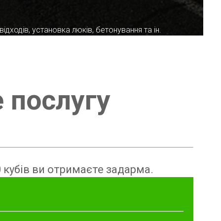
ідходів, установка люків, бетонування та ін.
е послугу
 кубів ви отримаєте задарма.