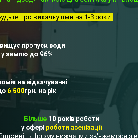
будьте про викачку ями на 1-3 роки!
вищує пропуск води
у землю до 96%
омія на відкачуванні
до
6'500
грн. на рік
Більше
10 років роботи
у сфері
роботи асенізації
? Заповніть форму нижче, ми зв'яжемося з