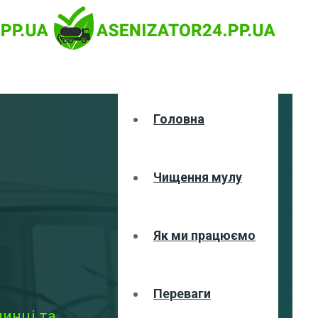
Головна
Чищення мулу
Як ми працюємо
Переваги
инці та