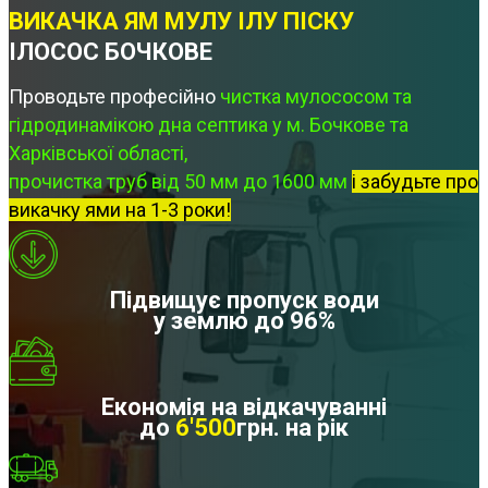
ВИКАЧКА ЯМ МУЛУ ІЛУ ПІСКУ
ІЛОСОС БОЧКОВЕ
Проводьте професійно
чистка мулососом та
гідродинамікою дна септика у м. Бочкове та
Харківської області,
прочистка труб від 50 мм до 1600 мм
і забудьте про
викачку ями на 1-3 роки!
Підвищує пропуск води
у землю до 96%
Економія на відкачуванні
до
6'500
грн. на рік