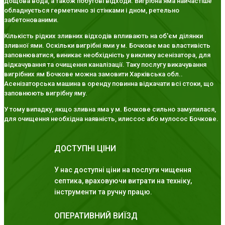
дощова вода, а також побутові відходи. Вигрібна яма найчастіше
обладнується герметично зі стінками і дном, ретельно
забетонованими.
Кількість рідких зливних відходів впливають на об'єм ділянки
зливної ями. Оскільки вигрібні ями у м. Бочкове має властивість
заповнюватися, виникає необхідність у виклику асенізатора, для
відкачування та очищення каналізації. Таку послугу викачування
вигрібних ям Бочкове можна замовити Харківська обл..
Асенізаторська машина в оренду повинна відкачати всі стоки, що
заповнюють вигрібну яму.
У тому випадку, якщо зливна яма у м. Бочкове сильно замулилася,
для очищення необхідна наявність, илиссос або мулосос Бочкове.
ДОСТУПНІ ЦІНИ
У нас доступні ціни на послуги чищення
септика, враховуючи витрати на техніку,
інструменти та ручну працю.
ОПЕРАТИВНИЙ ВИЇЗД