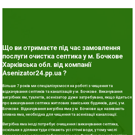
Що ви отримаєте під час замовлення
послуги очистка септика у м. Бочкове
Харківська обл. від компанії
Asenizator24.pp.ua ?
Більше 7 років ми спеціалізуємося на роботі з чищення та
відкачування септиків та каналізацій у м. Бочкове. Викачування
вигрібних ям, туалетів, асенізатор дуже затребувана, якщо йдеться
про викачування септика житлових заміських будинків, дачі, у м.
Бочкове. Відкачування вигрібна яма у м. Бочкове ще називають
зливна яма, необхідна для чищення та асенізації каналізації.
Вигрібна яма іноді потребує очищення і викачування септика,
оскільки з ділянки туди стікають усі стічні води, у тому числі