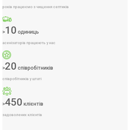
років працюємо з чищення септиків
10
>
одиниць
асенізаторів працюють у нас
20
>
співробітників
співробітників у штаті
450
>
клієнтів
задоволених клієнтів