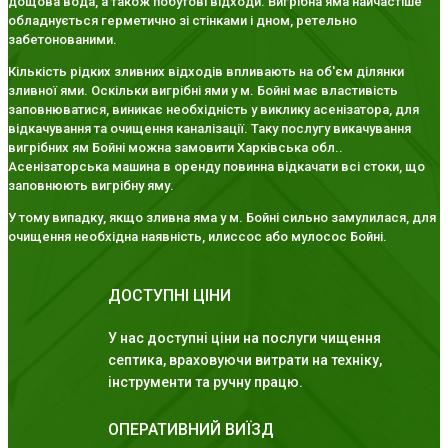
дощова вода, а також побутові відходи. Вигрібна яма найчастіше
обладнується герметично зі стінками і дном, ретельно
забетонованими.
Кількість рідких зливних відходів впливають на об'єм ділянки
зливної ями. Оскільки вигрібні ями у м. Бойні має властивість
заповнюватися, виникає необхідність у виклику асенізатора, для
відкачування та очищення каналізації. Таку послугу викачування
вигрібних ям Бойні можна замовити Харківська обл..
Асенізаторська машина в оренду повинна відкачати всі стоки, що
заповнюють вигрібну яму.
У тому випадку, якщо зливна яма у м. Бойні сильно замулилася, для
очищення необхідна наявність, илиссос або мулосос Бойні.
ДОСТУПНІ ЦІНИ
У нас доступні ціни на послуги чищення
септика, враховуючи витрати на техніку,
інструменти та ручну працю.
ОПЕРАТИВНИЙ ВИЇЗД