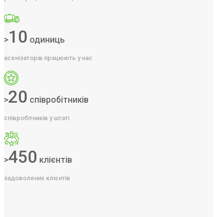
10
>
одиниць
асенізаторів працюють у нас
20
>
співробітників
співробітників у штаті
450
>
клієнтів
задоволених клієнтів