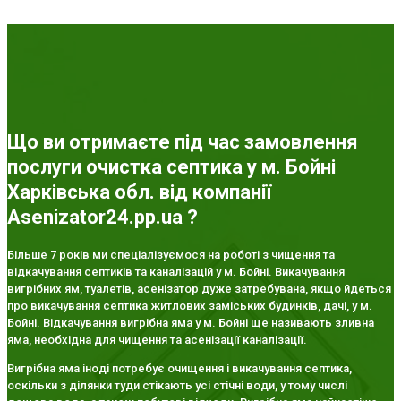
Що ви отримаєте під час замовлення
послуги очистка септика у м. Бойні
Харківська обл. від компанії
Asenizator24.pp.ua ?
Більше 7 років ми спеціалізуємося на роботі з чищення та
відкачування септиків та каналізацій у м. Бойні. Викачування
вигрібних ям, туалетів, асенізатор дуже затребувана, якщо йдеться
про викачування септика житлових заміських будинків, дачі, у м.
Бойні. Відкачування вигрібна яма у м. Бойні ще називають зливна
яма, необхідна для чищення та асенізації каналізації.
Вигрібна яма іноді потребує очищення і викачування септика,
оскільки з ділянки туди стікають усі стічні води, у тому числі