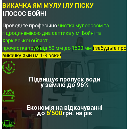
ВИКАЧКА ЯМ МУЛУ ІЛУ ПІСКУ
ІЛОСОС БОЙНІ
Проводьте професійно
чистка мулососом та
гідродинамікою дна септика у м. Бойні та
Харківської області,
прочистка труб від 50 мм до 1600 мм
і забудьте про
викачку ями на 1-3 роки!
Підвищує пропуск води
у землю до 96%
Економія на відкачуванні
до
6'500
грн. на рік