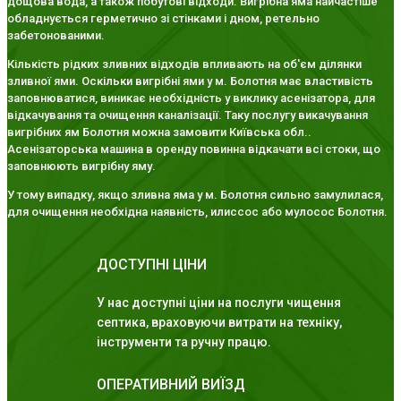
дощова вода, а також побутові відходи. Вигрібна яма найчастіше
обладнується герметично зі стінками і дном, ретельно
забетонованими.
Кількість рідких зливних відходів впливають на об'єм ділянки
зливної ями. Оскільки вигрібні ями у м. Болотня має властивість
заповнюватися, виникає необхідність у виклику асенізатора, для
відкачування та очищення каналізації. Таку послугу викачування
вигрібних ям Болотня можна замовити Київська обл..
Асенізаторська машина в оренду повинна відкачати всі стоки, що
заповнюють вигрібну яму.
У тому випадку, якщо зливна яма у м. Болотня сильно замулилася,
для очищення необхідна наявність, илиссос або мулосос Болотня.
ДОСТУПНІ ЦІНИ
У нас доступні ціни на послуги чищення
септика, враховуючи витрати на техніку,
інструменти та ручну працю.
ОПЕРАТИВНИЙ ВИЇЗД