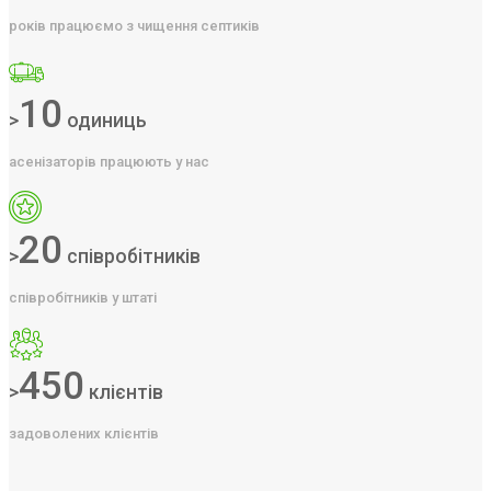
років працюємо з чищення септиків
10
>
одиниць
асенізаторів працюють у нас
20
>
співробітників
співробітників у штаті
450
>
клієнтів
задоволених клієнтів