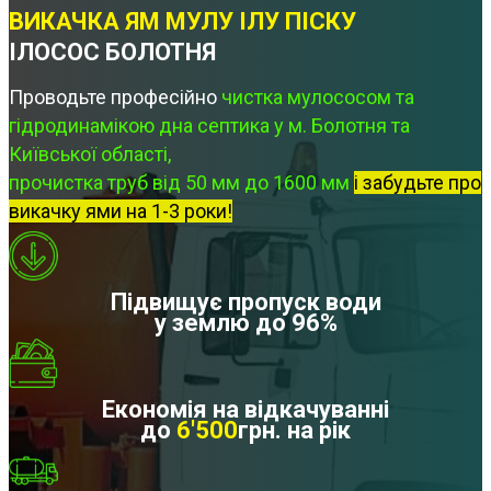
ВИКАЧКА ЯМ МУЛУ ІЛУ ПІСКУ
ІЛОСОС БОЛОТНЯ
Проводьте професійно
чистка мулососом та
гідродинамікою дна септика у м. Болотня та
Київської області,
прочистка труб від 50 мм до 1600 мм
і забудьте про
викачку ями на 1-3 роки!
Підвищує пропуск води
у землю до 96%
Економія на відкачуванні
до
6'500
грн. на рік