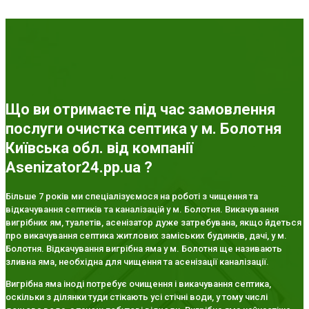
Що ви отримаєте під час замовлення
послуги очистка септика у м. Болотня
Київська обл. від компанії
Asenizator24.pp.ua ?
Більше 7 років ми спеціалізуємося на роботі з чищення та
відкачування септиків та каналізацій у м. Болотня. Викачування
вигрібних ям, туалетів, асенізатор дуже затребувана, якщо йдеться
про викачування септика житлових заміських будинків, дачі, у м.
Болотня. Відкачування вигрібна яма у м. Болотня ще називають
зливна яма, необхідна для чищення та асенізації каналізації.
Вигрібна яма іноді потребує очищення і викачування септика,
оскільки з ділянки туди стікають усі стічні води, у тому числі