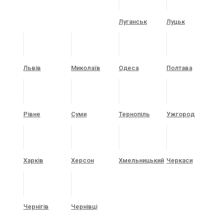
Луганськ
Луцьк
Львів
Миколаїв
Одеса
Полтава
Рівне
Суми
Тернопіль
Ужгород
Харків
Херсон
Хмельницький
Черкаси
Чернігів
Чернівці