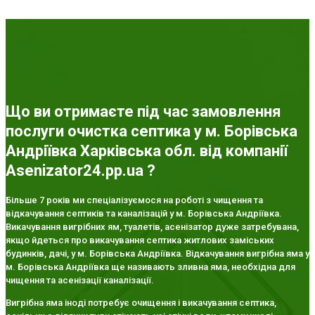
Що ви отримаєте під час замовлення
послуги очистка септика у м. Борівська
Андріївка Харківська обл. від компанії
Asenizator24.pp.ua ?
Більше 7 років ми спеціалізуємося на роботі з чищення та
відкачування септиків та каналізацій у м. Борівська Андріївка.
Викачування вигрібних ям, туалетів, асенізатор дуже затребувана,
якщо йдеться про викачування септика житлових заміських
будинків, дачі, у м. Борівська Андріївка. Відкачування вигрібна яма у
м. Борівська Андріївка ще називають зливна яма, необхідна для
чищення та асенізації каналізації.
Вигрібна яма іноді потребує очищення і викачування септика,