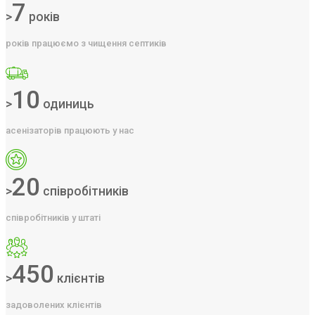
7
>
років
років працюємо з чищення септиків
10
>
одиниць
асенізаторів працюють у нас
20
>
співробітників
співробітників у штаті
450
>
клієнтів
задоволених клієнтів