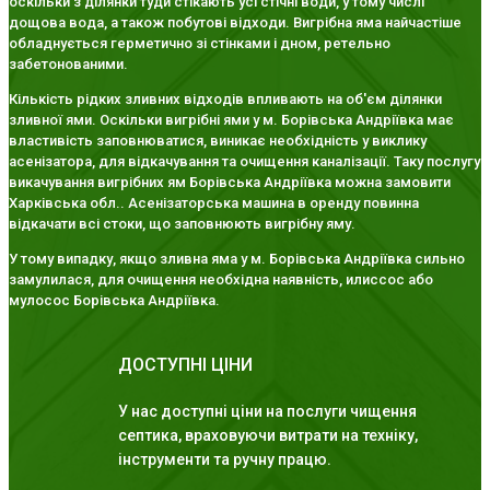
оскільки з ділянки туди стікають усі стічні води, у тому числі
дощова вода, а також побутові відходи. Вигрібна яма найчастіше
обладнується герметично зі стінками і дном, ретельно
забетонованими.
Кількість рідких зливних відходів впливають на об'єм ділянки
зливної ями. Оскільки вигрібні ями у м. Борівська Андріївка має
властивість заповнюватися, виникає необхідність у виклику
асенізатора, для відкачування та очищення каналізації. Таку послугу
викачування вигрібних ям Борівська Андріївка можна замовити
Харківська обл.. Асенізаторська машина в оренду повинна
відкачати всі стоки, що заповнюють вигрібну яму.
У тому випадку, якщо зливна яма у м. Борівська Андріївка сильно
замулилася, для очищення необхідна наявність, илиссос або
мулосос Борівська Андріївка.
ДОСТУПНІ ЦІНИ
У нас доступні ціни на послуги чищення
септика, враховуючи витрати на техніку,
інструменти та ручну працю.