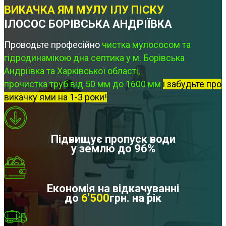
ВИКАЧКА ЯМ МУЛУ ІЛУ ПІСКУ
ІЛОСОС БОРІВСЬКА АНДРІЇВКА
Проводьте професійно
чистка мулососом та
гідродинамікою дна септика у м. Борівська
Андріївка та Харківської області,
прочистка труб від 50 мм до 1600 мм
і забудьте про
викачку ями на 1-3 роки!
Підвищує пропуск води
у землю до 96%
Економія на відкачуванні
до
6'500
грн. на рік