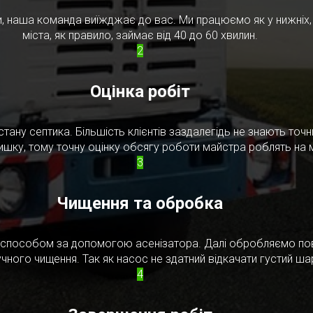
, наша команда виїжджає до вас. Ми працюємо як у нижніх, т
міста, як правило, займає від 40 до 60 хвилин.
2
Оцінка робіт
стану септика. Більшість клієнтів заздалегідь не знають то
ишку, тому точну оцінку обсягу роботи майстра роблять на м
3
Чищення та обробка
м способом за допомогою асенізатора. Далі обробляємо по
чного чищення. Так як насос не здатний відкачати густий ш
4