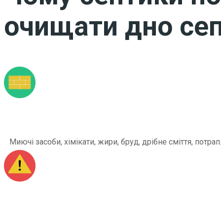
очищати дно сеп
Миючі засоби, хімікати, жири, бруд, дрібне сміття, по