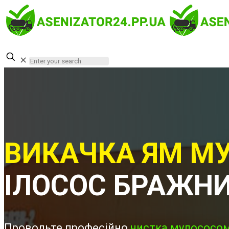
✕
ВИКАЧКА ЯМ МУ
ІЛОСОС БРАЖН
Проводьте професійно
чистка мулососом