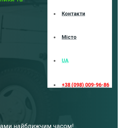
Контакти
Місто
UA
+38 (098) 009-96-86
 вами найближчим часом!