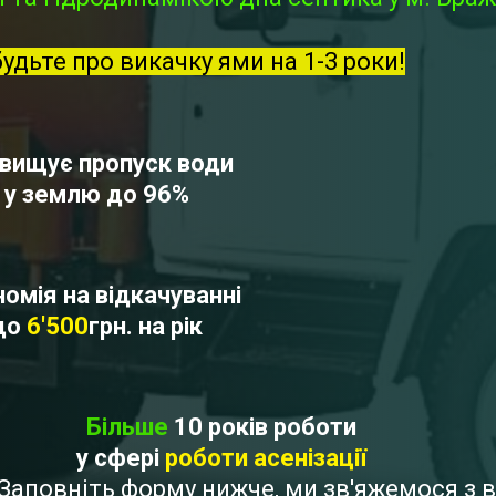
будьте про викачку ями на 1-3 роки!
вищує пропуск води
у землю до 96%
омія на відкачуванні
до
6'500
грн. на рік
Більше
10 років роботи
у сфері
роботи асенізації
? Заповніть форму нижче, ми зв'яжемося з