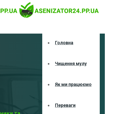
Головна
Чищення мулу
Як ми працюємо
Переваги
ники та