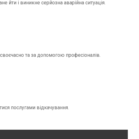
не йти і виникне серйозна аварійна ситуація.
и своєчасно та за допомогою професіоналів.
тися послугами відкачування.