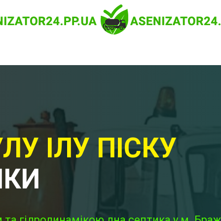
ЛУ ІЛУ ПІСКУ
ИКИ
 та гідродинамікою дна септика у м. Браж