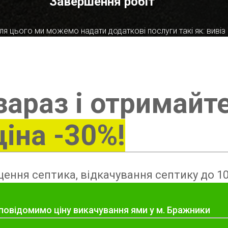
Завершення робіт
я цього ми можемо надати додаткові послуги такі як: вивіз в
зараз і отримайт
ціна -30%!
ення септика, відкачування септику до 10
 повідомимо ціну викачування ями у м. Бражники