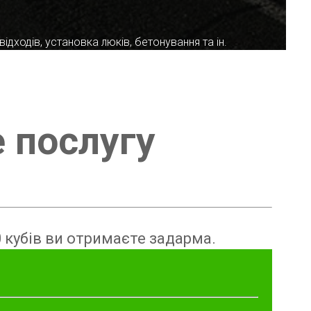
ідходів, установка люків, бетонування та ін.
е послугу
 кубів ви отримаєте задарма.