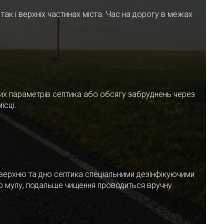
ак і верхніх частинах міста. Час на дорогу в межах
чних параметрів септика або обсягу забруднень через
ісці.
верхню та дно септика спеціальними дезінфікуючими
ар мулу, подальше чищення проводиться вручну.