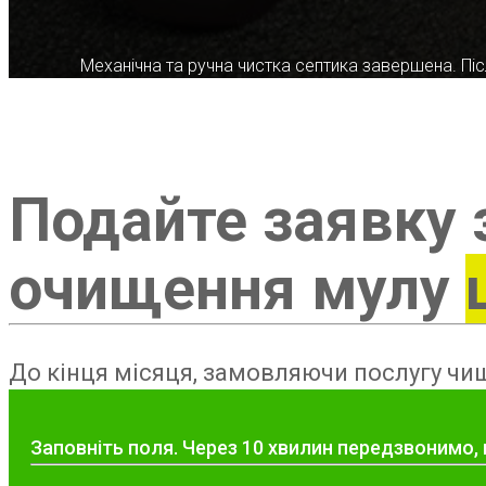
Механічна та ручна чистка септика завершена. Післ
Подайте заявку 
очищення мулу
До кінця місяця, замовляючи послугу чищ
Заповніть поля. Через 10 хвилин передзвонимо,