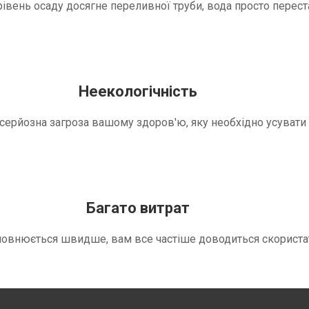
вень осаду досягне переливної труби, вода просто переста
Неекологічність
е серйозна загроза вашому здоров'ю, яку необхідно усуват
Багато витрат
повнюється швидше, вам все частіше доводиться скориста