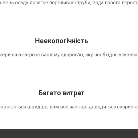
вень осаду досягне переливної труби, вода просто переста
Неекологічність
е серйозна загроза вашому здоров'ю, яку необхідно усуват
Багато витрат
повнюється швидше, вам все частіше доводиться скориста