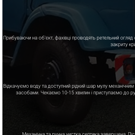
Прибуваючи на об'єкт, фахівці проводять ретельний огляд 
закриту кр
Відкачуємо воду та доступний рідкий шар мулу механічни
засобами. Чекаємо 10-15 хвилин і приступаємо до ру
Механічна та ручна чистка септика завершена. Післ