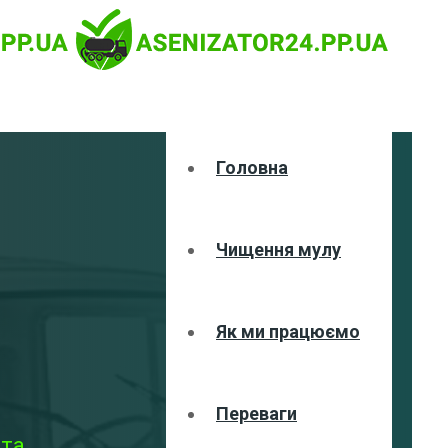
Головна
Чищення мулу
Як ми працюємо
Переваги
 та