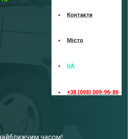
Контакти
Місто
UA
+38 (098) 009-96-86
и найближчим часом!