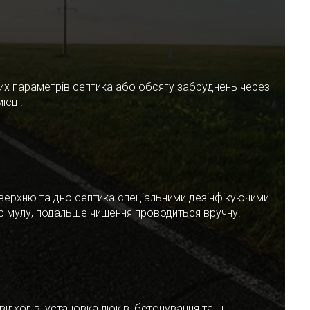
чних параметрів септика або обсягу забруднень через
ісці.
верхню та дно септика спеціальними дезінфікуючими
ар мулу, подальше чищення проводиться вручну.
ідходів, установка люків, бетонування та ін.