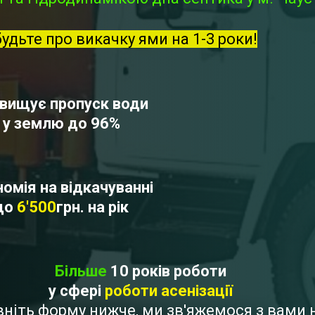
будьте про викачку ями на 1-3 роки!
вищує пропуск води
у землю до 96%
омія на відкачуванні
до
6'500
грн. на рік
Більше
10 років роботи
у сфері
роботи асенізації
овніть форму нижче, ми зв'яжемося з вам