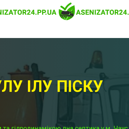
ЛУ ІЛУ ПІСКУ
та гідродинамікою дна септика у м. Чаус