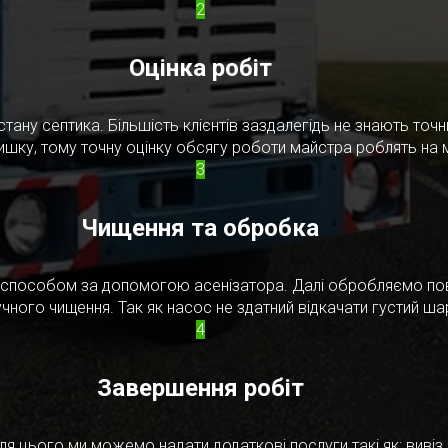
2
Оцінка робіт
стану септика. Більшість клієнтів заздалегідь не знають то
ишку, тому точну оцінку обсягу роботи майстра роблять на м
3
Чищення та обробка
м способом за допомогою асенізатора. Далі обробляємо по
чного чищення. Так як насос не здатний відкачати густий ш
4
Завершення робіт
я цього ми можемо надати додаткові послуги такі як: вивіз в