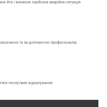
не йти і виникне серйозна аварійна ситуація.
и своєчасно та за допомогою професіоналів.
тися послугами відкачування.