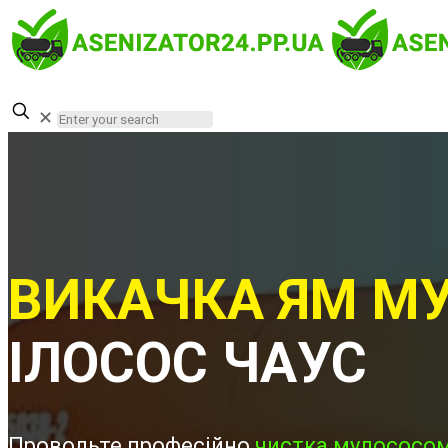
✕
ВИКАЧКА ЯМ МУ
ІЛОСОС ЧАУС
Проводьте професійно
чистка мулососом 