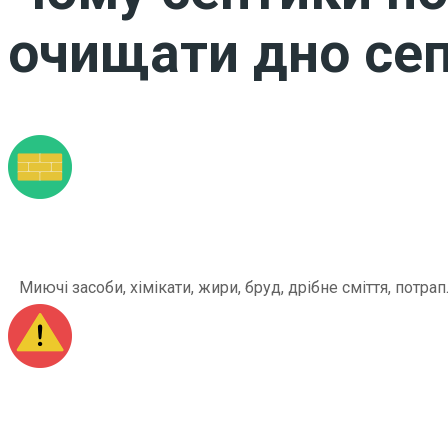
очищати дно сеп
Миючі засоби, хімікати, жири, бруд, дрібне сміття, по