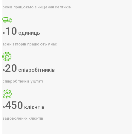
років працюємо з чищення септиків
10
>
одиниць
асенізаторів працюють у нас
20
>
співробітників
співробітників у штаті
450
>
клієнтів
задоволених клієнтів