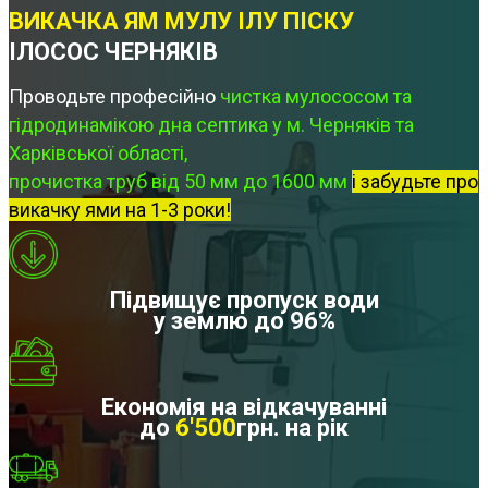
ВИКАЧКА ЯМ МУЛУ ІЛУ ПІСКУ
ІЛОСОС ЧЕРНЯКІВ
Проводьте професійно
чистка мулососом та
гідродинамікою дна септика у м. Черняків та
Харківської області,
прочистка труб від 50 мм до 1600 мм
і забудьте про
викачку ями на 1-3 роки!
Підвищує пропуск води
у землю до 96%
Економія на відкачуванні
до
6'500
грн. на рік