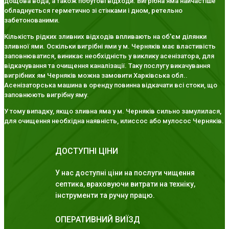
дощова вода, а також побутові відходи. Вигрібна яма найчастіше
обладнується герметично зі стінками і дном, ретельно
забетонованими.
Кількість рідких зливних відходів впливають на об'єм ділянки
зливної ями. Оскільки вигрібні ями у м. Черняків має властивість
заповнюватися, виникає необхідність у виклику асенізатора, для
відкачування та очищення каналізації. Таку послугу викачування
вигрібних ям Черняків можна замовити Харківська обл..
Асенізаторська машина в оренду повинна відкачати всі стоки, що
заповнюють вигрібну яму.
У тому випадку, якщо зливна яма у м. Черняків сильно замулилася,
для очищення необхідна наявність, илиссос або мулосос Черняків.
ДОСТУПНІ ЦІНИ
У нас доступні ціни на послуги чищення
септика, враховуючи витрати на техніку,
інструменти та ручну працю.
ОПЕРАТИВНИЙ ВИЇЗД