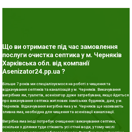
Що ви отримаєте під час замовлення
послуги очистка септика у м. Черняків
Харківська обл. від компанії
Asenizator24.pp.ua ?
Більше 7 років ми спеціалізуємося на роботі з чищення та
відкачування септиків та каналізацій у м. Черняків. Викачування
вигрібних ям, туалетів, асенізатор дуже затребувана, якщо йдеться
про викачування септика житлових заміських будинків, дачі, у м.
Черняків. Відкачування вигрібна яма у м. Черняків ще називають
зливна яма, необхідна для чищення та асенізації каналізації.
Вигрібна яма іноді потребує очищення і викачування септика,
оскільки з ділянки туди стікають усі стічні води, у тому числі