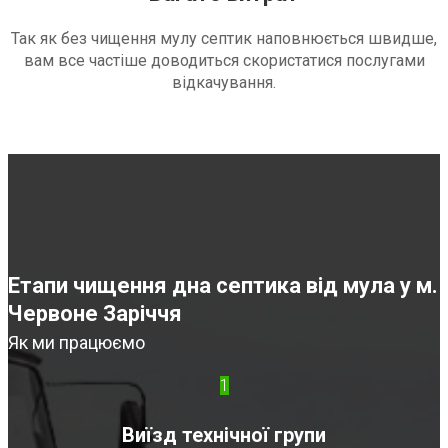
Так як без чищення мулу септик наповнюється швидше,
вам все частіше доводиться скористатися послугами
відкачування.
Етапи чищення дна септика від мула у м.
Червоне Заріччя
Як ми працюємо
1
Виїзд технічної групи