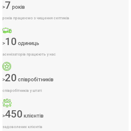
7
>
років
років працюємо з чищення септиків
10
>
одиниць
асенізаторів працюють у нас
20
>
співробітників
співробітників у штаті
450
>
клієнтів
задоволених клієнтів