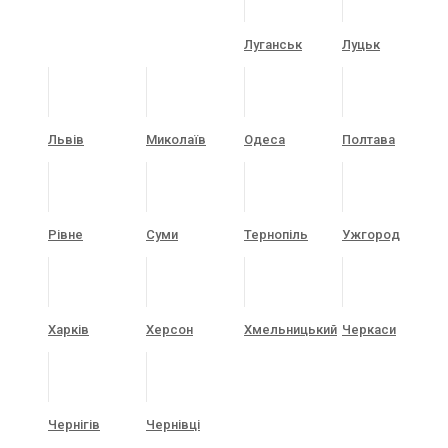
Луганськ
Луцьк
Львів
Миколаїв
Одеса
Полтава
Рівне
Суми
Тернопіль
Ужгород
Харків
Херсон
Хмельницький
Черкаси
Чернігів
Чернівці