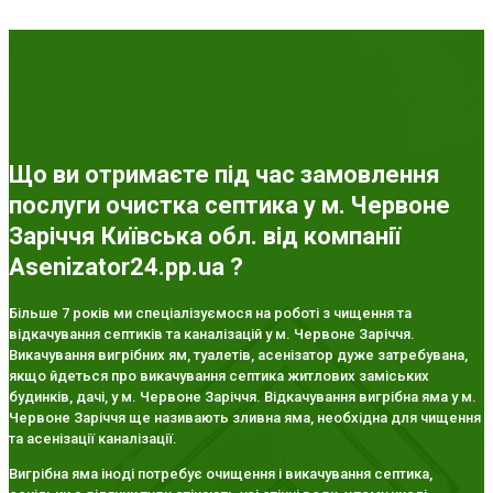
Що ви отримаєте під час замовлення
послуги очистка септика у м. Червоне
Заріччя Київська обл. від компанії
Asenizator24.pp.ua ?
Більше 7 років ми спеціалізуємося на роботі з чищення та
відкачування септиків та каналізацій у м. Червоне Заріччя.
Викачування вигрібних ям, туалетів, асенізатор дуже затребувана,
якщо йдеться про викачування септика житлових заміських
будинків, дачі, у м. Червоне Заріччя. Відкачування вигрібна яма у м.
Червоне Заріччя ще називають зливна яма, необхідна для чищення
та асенізації каналізації.
Вигрібна яма іноді потребує очищення і викачування септика,