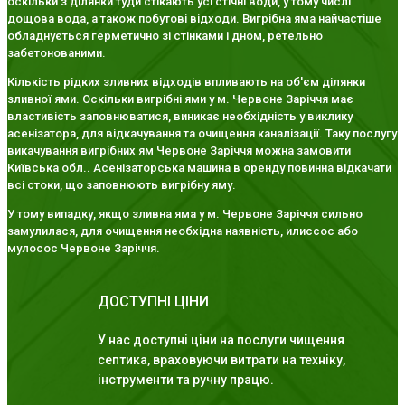
оскільки з ділянки туди стікають усі стічні води, у тому числі
дощова вода, а також побутові відходи. Вигрібна яма найчастіше
обладнується герметично зі стінками і дном, ретельно
забетонованими.
Кількість рідких зливних відходів впливають на об'єм ділянки
зливної ями. Оскільки вигрібні ями у м. Червоне Заріччя має
властивість заповнюватися, виникає необхідність у виклику
асенізатора, для відкачування та очищення каналізації. Таку послугу
викачування вигрібних ям Червоне Заріччя можна замовити
Київська обл.. Асенізаторська машина в оренду повинна відкачати
всі стоки, що заповнюють вигрібну яму.
У тому випадку, якщо зливна яма у м. Червоне Заріччя сильно
замулилася, для очищення необхідна наявність, илиссос або
мулосос Червоне Заріччя.
ДОСТУПНІ ЦІНИ
У нас доступні ціни на послуги чищення
септика, враховуючи витрати на техніку,
інструменти та ручну працю.