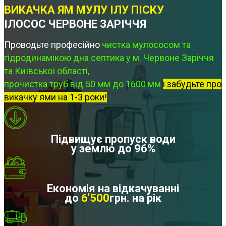
ВИКАЧКА ЯМ МУЛУ ІЛУ ПІСКУ
ІЛОСОС ЧЕРВОНЕ ЗАРІЧЧЯ
Проводьте професійно
чистка мулососом та
гідродинамікою дна септика у м. Червоне Заріччя
та Київської області,
прочистка труб від 50 мм до 1600 мм
і забудьте про
викачку ями на 1-3 роки!
Підвищує пропуск води
у землю до 96%
Економія на відкачуванні
до
6'500
грн. на рік