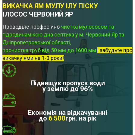
ВИКАЧКА ЯМ МУЛУ ІЛУ ПІСКУ
ІЛОСОС ЧЕРВОНИЙ ЯР
Проводьте професійно
чистка мулососом та
гідродинамікою дна септика у м. Червоний Яр та
Дніпропетровської області,
прочистка труб від 50 мм до 1600 мм
і забудьте про
викачку ями на 1-3 роки!
Підвищує пропуск води
у землю до 96%
Економія на відкачуванні
до
6'500
грн. на рік