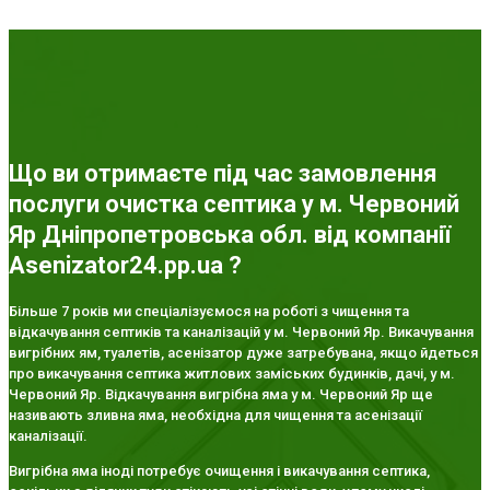
Що ви отримаєте під час замовлення
послуги очистка септика у м. Червоний
Яр Дніпропетровська обл. від компанії
Asenizator24.pp.ua ?
Більше 7 років ми спеціалізуємося на роботі з чищення та
відкачування септиків та каналізацій у м. Червоний Яр. Викачування
вигрібних ям, туалетів, асенізатор дуже затребувана, якщо йдеться
про викачування септика житлових заміських будинків, дачі, у м.
Червоний Яр. Відкачування вигрібна яма у м. Червоний Яр ще
називають зливна яма, необхідна для чищення та асенізації
каналізації.
Вигрібна яма іноді потребує очищення і викачування септика,