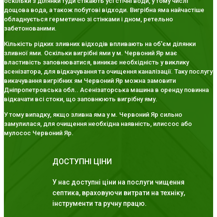
оскільки з ділянки туди стікають усі стічні води, у тому числі
дощова вода, а також побутові відходи. Вигрібна яма найчастіше
обладнується герметично зі стінками і дном, ретельно
забетонованими.
Кількість рідких зливних відходів впливають на об'єм ділянки
зливної ями. Оскільки вигрібні ями у м. Червоний Яр має
властивість заповнюватися, виникає необхідність у виклику
асенізатора, для відкачування та очищення каналізації. Таку послугу
викачування вигрібних ям Червоний Яр можна замовити
Дніпропетровська обл.. Асенізаторська машина в оренду повинна
відкачати всі стоки, що заповнюють вигрібну яму.
У тому випадку, якщо зливна яма у м. Червоний Яр сильно
замулилася, для очищення необхідна наявність, илиссос або
мулосос Червоний Яр.
ДОСТУПНІ ЦІНИ
У нас доступні ціни на послуги чищення
септика, враховуючи витрати на техніку,
інструменти та ручну працю.