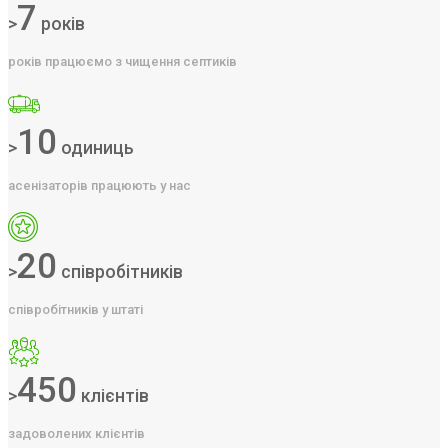
7
>
років
років працюємо з чищення септиків
10
>
одиниць
асенізаторів працюють у нас
20
>
співробітників
співробітників у штаті
450
>
клієнтів
задоволених клієнтів