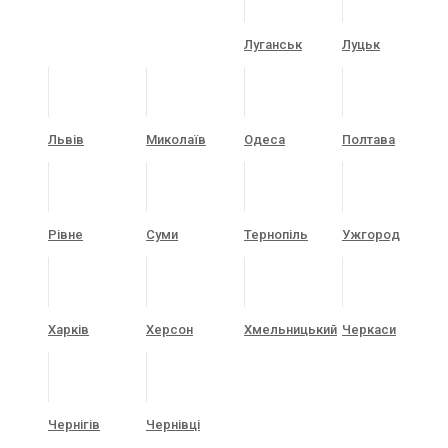
Луганськ
Луцьк
Львів
Миколаїв
Одеса
Полтава
Рівне
Суми
Тернопіль
Ужгород
Харків
Херсон
Хмельницький
Черкаси
Чернігів
Чернівці