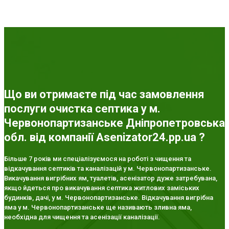
Що ви отримаєте під час замовлення
послуги очистка септика у м.
Червонопартизанське Дніпропетровська
обл. від компанії Asenizator24.pp.ua ?
Більше 7 років ми спеціалізуємося на роботі з чищення та
відкачування септиків та каналізацій у м. Червонопартизанське.
Викачування вигрібних ям, туалетів, асенізатор дуже затребувана,
якщо йдеться про викачування септика житлових заміських
будинків, дачі, у м. Червонопартизанське. Відкачування вигрібна
яма у м. Червонопартизанське ще називають зливна яма,
необхідна для чищення та асенізації каналізації.