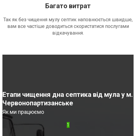
Багато витрат
Так як без чищення мулу септик наповнюється швидше,
вам все частіше доводиться скористатися послугами
відкачування.
Етапи чищення дна септика від мула у м.
Червонопартизанське
Як ми працюємо
1