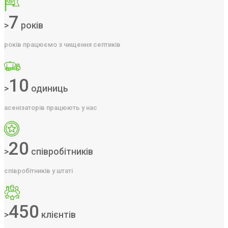
7
>
років
років працюємо з чищення септиків
10
>
одиниць
асенізаторів працюють у нас
20
>
співробітників
співробітників у штаті
450
>
клієнтів