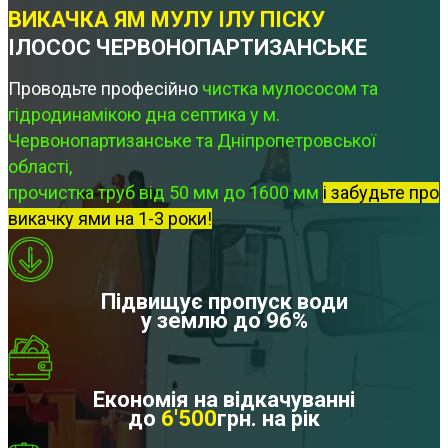
ВИКАЧКА ЯМ МУЛУ ІЛУ ПІСКУ
ІЛОСОС ЧЕРВОНОПАРТИЗАНСЬКЕ
Проводьте професійно
чистка мулососом та
гідродинамікою дна септика у м.
Червонопартизанське та Дніпропетровської
області,
прочистка труб від 50 мм до 1600 мм
і забудьте про
викачку ями на 1-3 роки!
Підвищує пропуск води
у землю до 96%
Економія на відкачуванні
до
6'500
грн. на рік