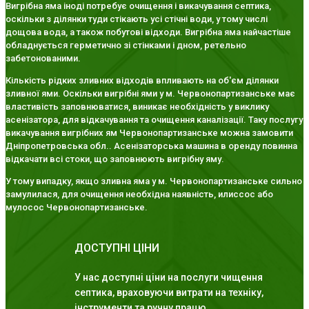
Вигрібна яма іноді потребує очищення і викачування септика,
оскільки з ділянки туди стікають усі стічні води, у тому числі
дощова вода, а також побутові відходи. Вигрібна яма найчастіше
обладнується герметично зі стінками і дном, ретельно
забетонованими.
Кількість рідких зливних відходів впливають на об'єм ділянки
зливної ями. Оскільки вигрібні ями у м. Червонопартизанське має
властивість заповнюватися, виникає необхідність у виклику
асенізатора, для відкачування та очищення каналізації. Таку послугу
викачування вигрібних ям Червонопартизанське можна замовити
Дніпропетровська обл.. Асенізаторська машина в оренду повинна
відкачати всі стоки, що заповнюють вигрібну яму.
У тому випадку, якщо зливна яма у м. Червонопартизанське сильно
замулилася, для очищення необхідна наявність, илиссос або
мулосос Червонопартизанське.
ДОСТУПНІ ЦІНИ
У нас доступні ціни на послуги чищення
септика, враховуючи витрати на техніку,
інструменти та ручну працю.