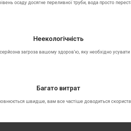
вень осаду досягне переливної труби, вода просто переста
Неекологічність
е серйозна загроза вашому здоров'ю, яку необхідно усуват
Багато витрат
повнюється швидше, вам все частіше доводиться скориста