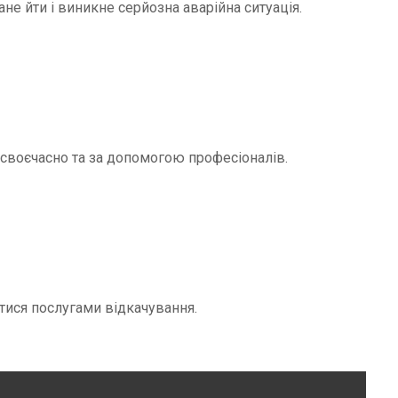
не йти і виникне серйозна аварійна ситуація.
и своєчасно та за допомогою професіоналів.
тися послугами відкачування.