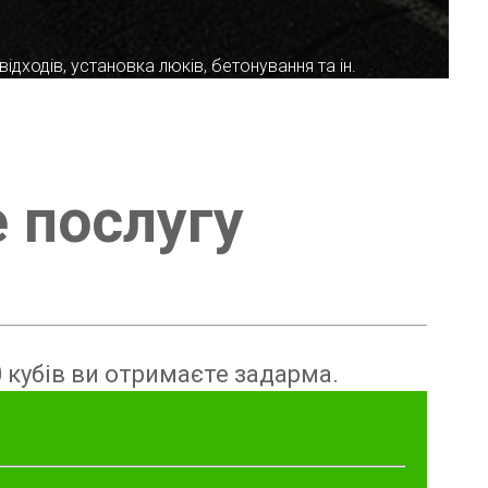
ідходів, установка люків, бетонування та ін.
е послугу
 кубів ви отримаєте задарма.