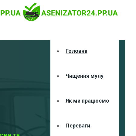
Головна
Чищення мулу
Як ми працюємо
Переваги
ове та