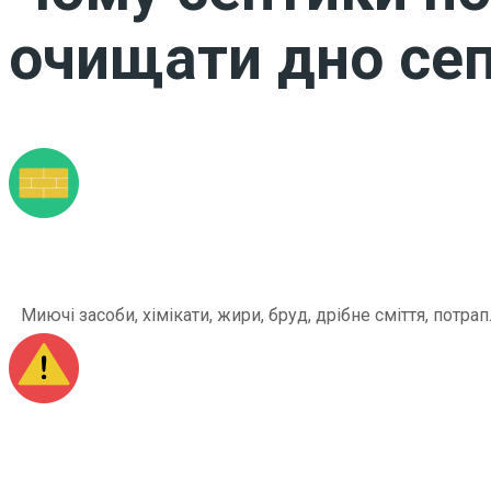
очищати дно сеп
Миючі засоби, хімікати, жири, бруд, дрібне сміття, по