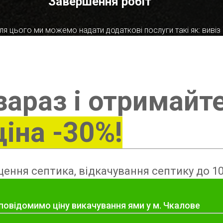
Завершення робіт
я цього ми можемо надати додаткові послуги такі як: вивіз в
зараз і отримайт
ціна -30%!
ення септика, відкачування септику до 10
 повідомимо ціну викачування ями у м. Чкалове