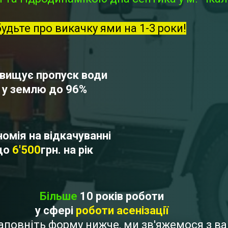
будьте про викачку ями на 1-3 роки!
вищує пропуск води
у землю до 96%
омія на відкачуванні
до
6'500
грн. на рік
Більше
10 років роботи
у сфері
роботи асенізації
 Заповніть форму нижче, ми зв'яжемося з 