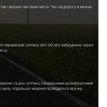
ак і верхніх частинах міста. Час на дорогу в межах
чних параметрів септика або обсягу забруднень через
ісці.
верхню та дно септика спеціальними дезінфікуючими
ар мулу, подальше чищення проводиться вручну.