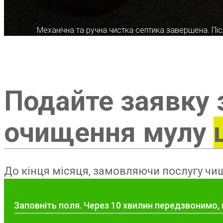
Механічна та ручна чистка септика завершена. Післ
Подайте заявку 
очищення мулу
До кінця місяця, замовляючи послугу чищ
Заповніть поля. Через 10 хвилин передзвонимо,