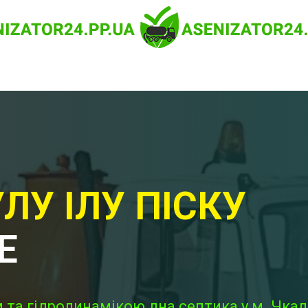
ЛУ ІЛУ ПІСКУ
Е
 та гідродинамікою дна септика у м. Чкал