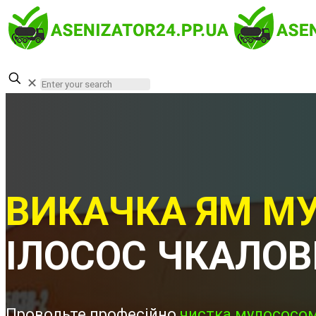
✕
ВИКАЧКА ЯМ МУ
ІЛОСОС ЧКАЛОВ
Проводьте професійно
чистка мулососом