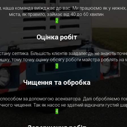
, наша команда виїжджає до вас. Ми працюємо як у нижніх, т
міста, як правило, займає від 40 до 60 хвилин.
2
Оцінка робіт
стану септика. Більшість клієнтів заздалегідь не знають то
ишку, тому точну оцінку обсягу роботи майстра роблять на м
3
Чищення та обробка
м способом за допомогою асенізатора. Далі обробляємо по
чного чищення. Так як насос не здатний відкачати густий ш
4