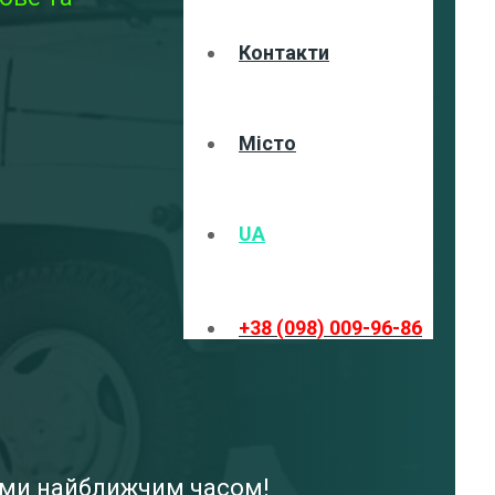
Контакти
Місто
UA
+38 (098) 009-96-86
вами найближчим часом!